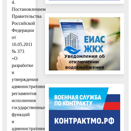
4.
Постановлением
Правительства
Российской
Федерации
от
16.05.2011
№ 373
«О
разработке
и
утверждении
административных
регламентов
исполнения
государственных
функций
и
административных