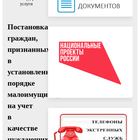
услуги
Постановка
граждан,
признанных
в
установленном
порядке
малоимущими,
на учет
в
качестве
нуждающихся