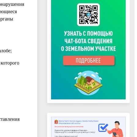
вонарушения
меющиеся
органы
алобе;
 которого
ставления