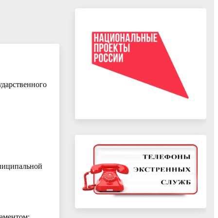
сударственного
униципальной
ламентом;