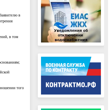
 Заявителю в
отрения
ний, в том
основаниям;
ийской
тношении того