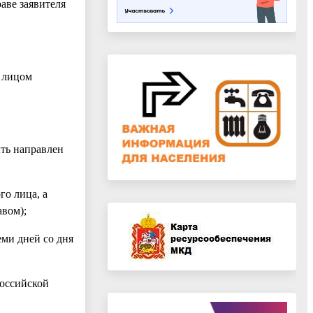
аве заявителя
 лицом
ыть направлен
го лица, а
авом);
еми дней со дня
Российской