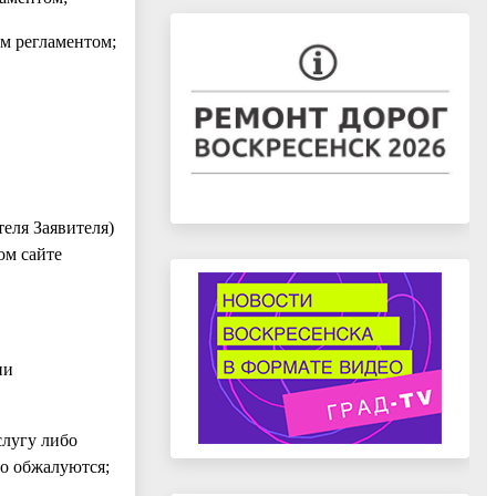
м регламентом;
еля Заявителя)
ом сайте
ии
слугу либо
го обжалуются;