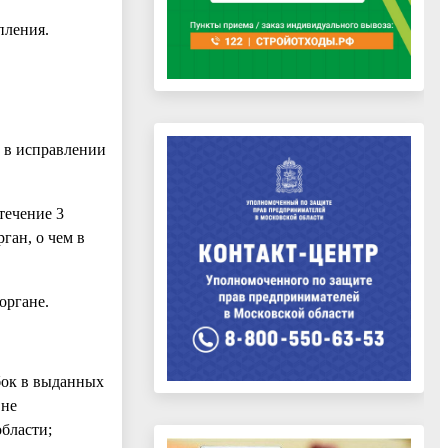
пления.
о в исправлении
течение 3
ган, о чем в
органе.
бок в выданных
 не
бласти;