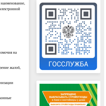
о наименование,
 электронной
номочия на
рение жалоб,
анизации
аконные