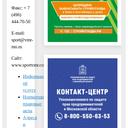
Факс: + 7
(496)
444-70-50
E-mail:
sport@vmr-
mo.ru
Сайт:
www.sportvmr.com
Информация
об
услуге
Нормативно-
правовые
акты
Адреса
и