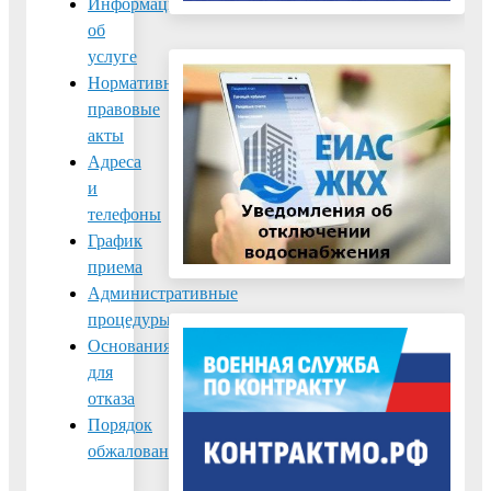
Информация
об
услуге
Нормативно-
правовые
акты
Адреса
и
телефоны
График
приема
Административные
процедуры
Основания
для
отказа
Порядок
обжалования