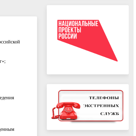
оссийской
г»;
ведения
жденным