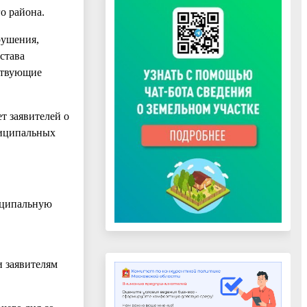
о района.
рушения,
става
ствующие
т заявителей о
ниципальных
ниципальную
 заявителям