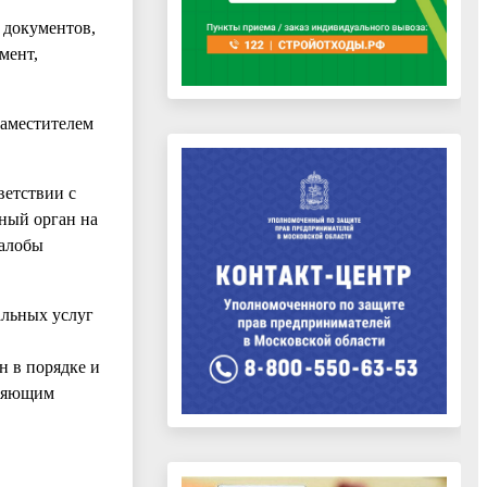
 документов,
мент,
заместителем
ветствии с
нный орган на
жалобы
альных услуг
н в порядке и
вляющим