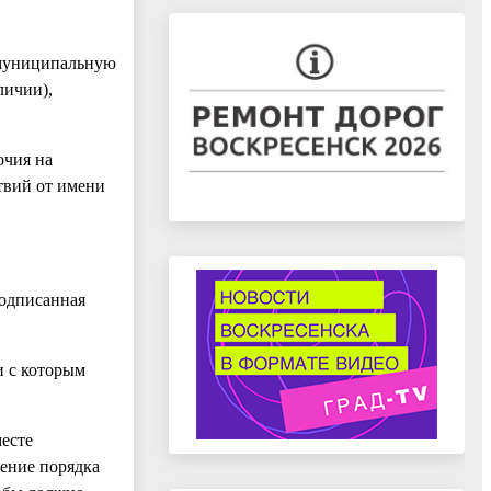
о муниципальную
личии),
очия на
твий от имени
подписанная
и с которым
есте
шение порядка