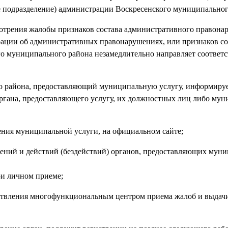
е подразделение) администрации Воскресенского муниципальног
ссмотрения жалобы признаков состава административного правона
ерации об административных правонарушениях, или признаков со
го муниципального района незамедлительно направляет соответ
о района, предоставляющий муниципальную услугу, информируе
органа, предоставляющего услугу, их должностных лиц либо му
ения муниципальной услуги, на официальном сайте;
ешений и действий (бездействий) органов, предоставляющих му
ри личном приеме;
ествления многофункциональным центром приема жалоб и выдачи