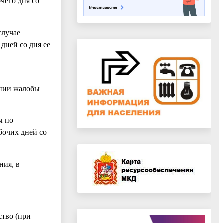
чего дня со
случае
дней со дня ее
ении жалобы
ы по
бочих дней со
ния, в
ство (при