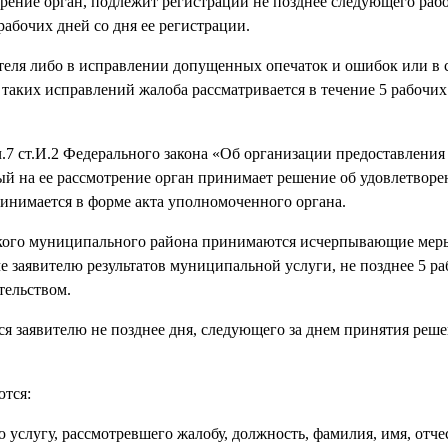
рение орган, подлежит регистрации не позднее следующего рабо
рабочих дней со дня ее регистрации.
ителя либо в исправлении допущенных опечаток и ошибок или в 
таких исправлений жалоба рассматривается в течение 5 рабочих 
ч.7 ст.И.2 Федерального закона «Об организации предоставления
й на ее рассмотрение орган принимает решение об удовлетвор
ринимается в форме акта уполномоченного органа.
кого муниципального района принимаются исчерпывающие мер
 заявителю результатов муниципальной услуги, не позднее 5 ра
тельством.
ся заявителю не позднее дня, следующего за днем принятия реше
ются:
услугу, рассмотревшего жалобу, должность, фамилия, имя, отче