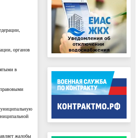
едерации,
ации, органов
нятыми в
 правовыми
 муниципальную
муниципальной
равляет жалобы