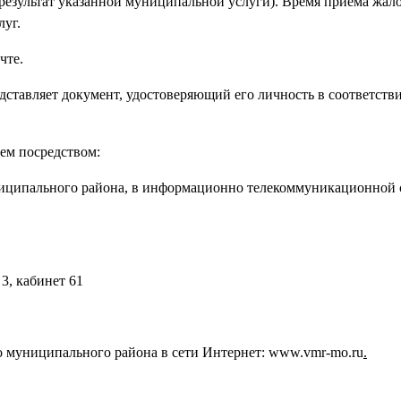
н результат указанной муниципальной услуги). Время приема жа
луг.
чте.
дставляет документ, удостоверяющий его личность в соответстви
лем посредством:
ниципального района, в информационно телекоммуникационной 
 3, кабинет 61
 муниципального района в сети Интернет: www.vmr-mo.ru
.