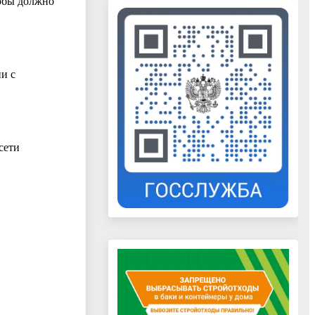
лобы должно
и с
сети