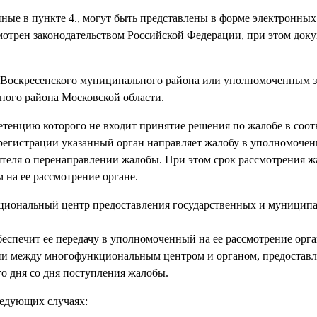
ные в пункте 4., могут быть представлены в форме электронных
отрен законодательством Российской Федерации, при этом доку
и Воскресенского муниципального района или уполномоченным 
ного района Московской области.
мпетенцию которого не входит принятие решения по жалобе в соот
ее регистрации указанный орган направляет жалобу в уполномоче
ителя о перенаправлении жалобы. При этом срок рассмотрения 
 на ее рассмотрение органе.
кциональный центр предоставления государственных и муницип
печит ее передачу в уполномоченный на ее рассмотрение орга
вии между многофункциональным центром и органом, предоста
о дня со дня поступления жалобы.
следующих случаях: