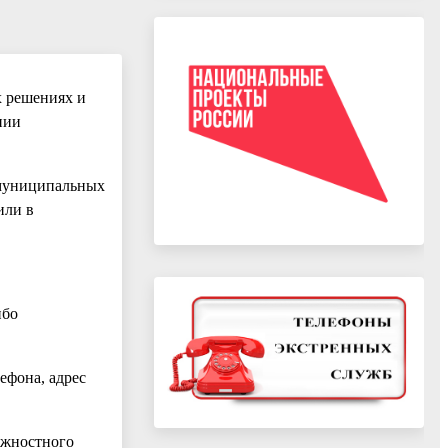
х решениях и
нии
 муниципальных
или в
ибо
ефона, адрес
лжностного