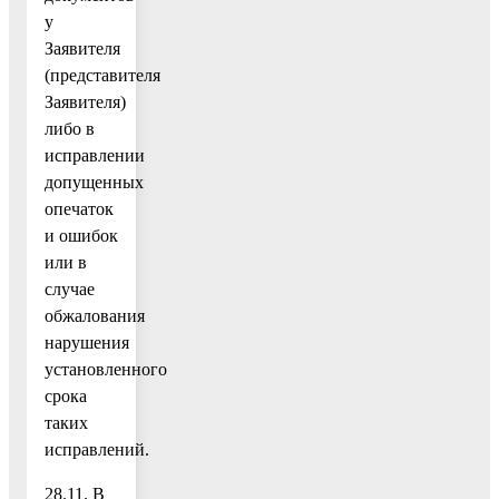
у
Заявителя
(представителя
Заявителя)
либо в
исправлении
допущенных
опечаток
и ошибок
или в
случае
обжалования
нарушения
установленного
срока
таких
исправлений.
28.11. В