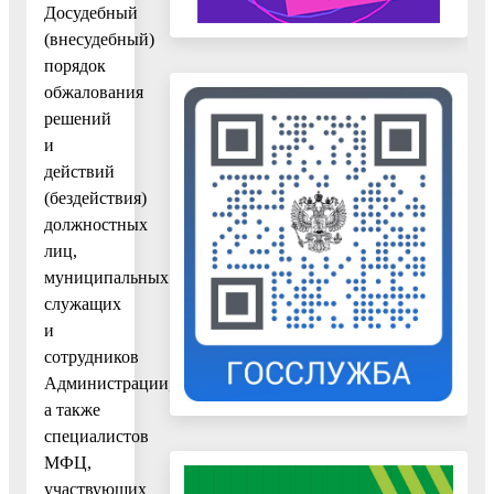
Досудебный
(внесудебный)
порядок
обжалования
решений
и
действий
(бездействия)
должностных
лиц,
муниципальных
служащих
и
сотрудников
Администрации,
а также
специалистов
МФЦ,
участвующих