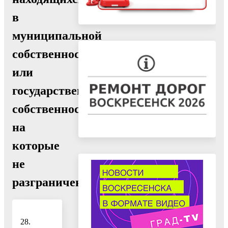
в
муниципальной
собственности
или
государственная
собственность
на
которые
не
разграничена
28.