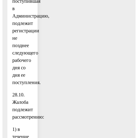
поступившая
в
Администрацию,
подлежит
регистрации
не
позднее
следующего
рабочего
дня со
дня ее
поступления.
28.10.
Жалоба
подлежит
рассмотрению:
1) в
течение