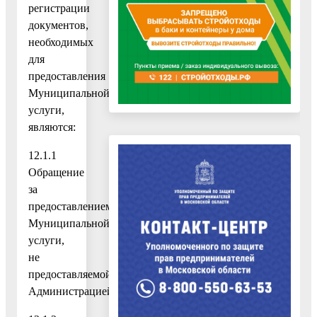
регистрации
документов,
необходимых
для
предоставления
Муниципальной
услуги,
являются:
12.1.1
Обращение
за
предоставлением
Муниципальной
услуги,
не
предоставляемой
Администрацией;