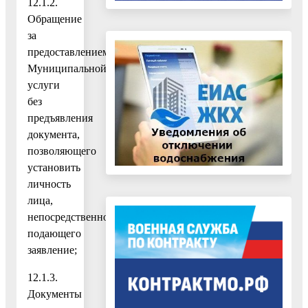
12.1.2.
Обращение
за
предоставлением
Муниципальной
услуги
без
предъявления
документа,
позволяющего
установить
личность
лица,
непосредственно
подающего
заявление;
12.1.3.
Документы