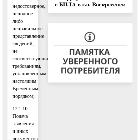
недостоверное,
неполное
либо
неправильное
представление
сведений,
не
соответствующих
требованиям,
установленным
настоящим
Временным
порядком);
12.1.10.
Подача
заявления
и иных
документов