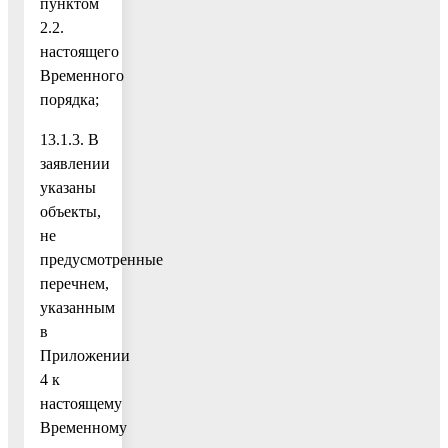
пунктом
2.2.
настоящего
Временного
порядка;
13.1.3. В
заявлении
указаны
объекты,
не
предусмотренные
перечнем,
указанным
в
Приложении
4 к
настоящему
Временному