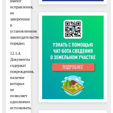
имеют
исправления,
не
заверенные
в
установленном
законодательством
порядке;
12.1.4.
Документы
содержат
повреждения,
наличие
которых
не
позволяет
однозначно
истолковать