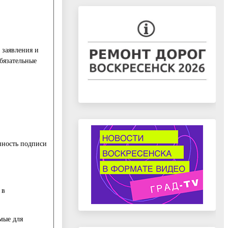
 заявления и
обязательные
нность подписи
 в
мые для