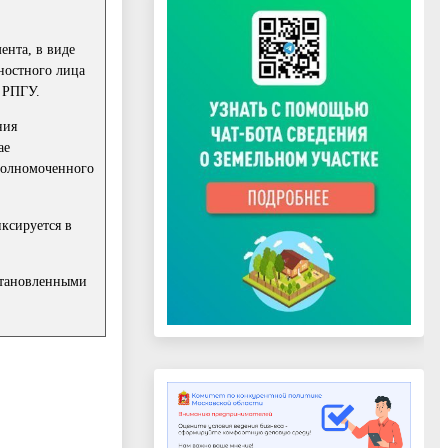
ента, в виде
ностного лица
 РПГУ.
ния
ае
полномоченного
иксируется в
установленными