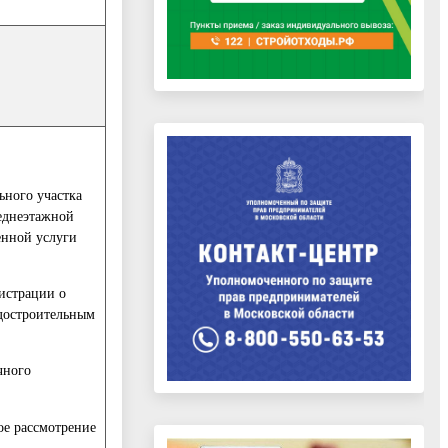
ьного участка
еднеэтажной
енной услуги
нистрации о
адостроительным
чного
ое рассмотрение