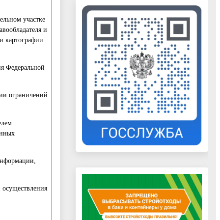
мельном участке
авообладателя и
 и картографии
ия Федеральной
вии ограничений
елем
анных
 информации,
и осуществления