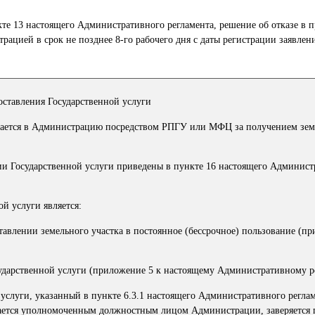
кте 13 настоящего Административного регламента, решение об отказе в 
ацией в срок не позднее 8-го рабочего дня с даты регистрации заявлен
оставления Государственной услуги
ращается в Администрацию посредством РПГУ или МФЦ за получением зем
нии Государственной услуги приведены в пункте 16 настоящего Админис
ой услуги является:
авлении земельного участка в постоянное (бессрочное) пользование (пр
осударственной услуги (приложение 5 к настоящему Административному р
й услуги, указанный в пункте 6.3.1 настоящего Административного реглам
ается уполномоченным должностным лицом Администрации, заверяется 