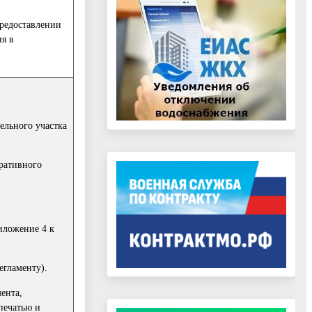
предоставлении
ия в
ельного участка
тративного
иложение 4 к
егламенту).
ента,
печатью и