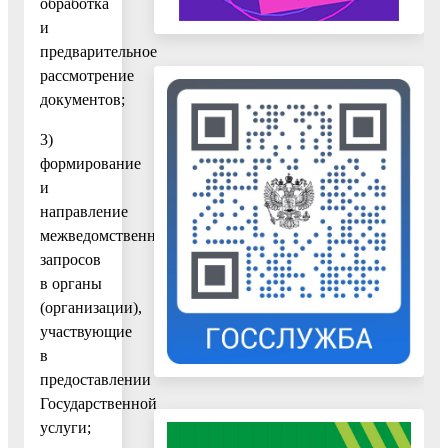
обработка
и
предварительное
рассмотрение
документов;
3)
формирование
и
направление
межведомственных
запросов
в органы
(организации),
участвующие
в
предоставлении
Государственной
услуги;