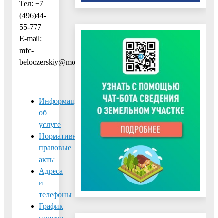
Тел: +7
(496)44-
55-777
E-mail:
mfc-
beloozerskiy@mosreg.ru
Информация
об
услуге
Нормативно-
правовые
акты
Адреса
и
телефоны
График
приема