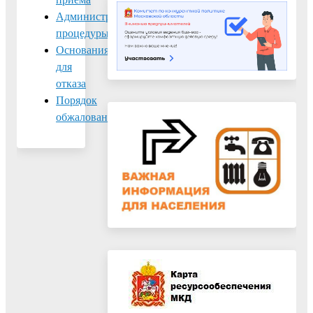
Административные
процедуры
Основания
для
отказа
Порядок
обжалования