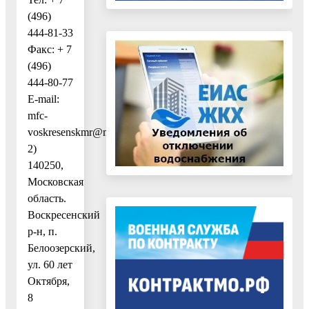
(496)
444-81-33
Факс: + 7
(496)
444-80-77
E-mail:
mfc-
voskresenskmr@mosreg.ru
2)
140250,
Московская
область.
Воскресенский
р-н, п.
Белоозерский,
ул. 60 лет
Октября,
8