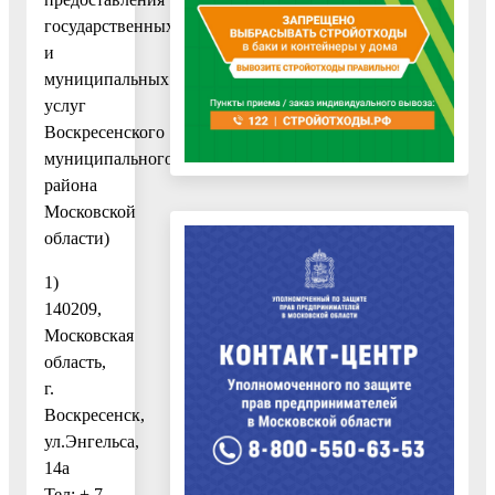
государственных
и
муниципальных
услуг
Воскресенского
муниципального
района
Московской
области)
1)
140209,
Московская
область,
г.
Воскресенск,
ул.Энгельса,
14а
Тел: + 7