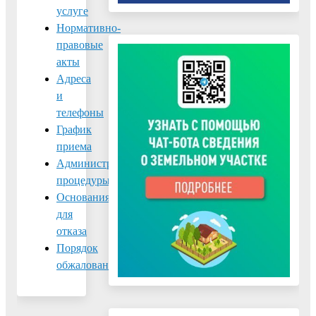
услуге
Нормативно-
правовые
акты
Адреса
и
телефоны
График
приема
Административные
процедуры
Основания
для
отказа
Порядок
обжалования