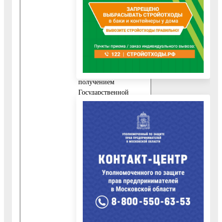
приведена в
приложении 6 к
настоящему
Административному
регламенту.
10.2. В случае
обращения за
получением
Государственной
услуги
непосредственно
самим Заявителем
дополнительно к
документу,
указанному в пункте
10.1.1 настоящего
Административного
регламента,
представляются
следующие
обязательные