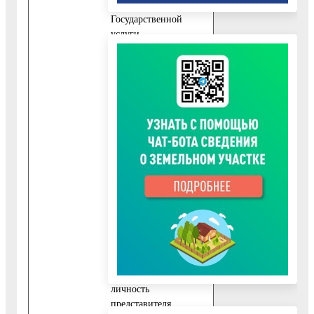
предоставления
Государственной
услуги,
дополнительно к
документу,
указанному в пункте
10.1.1 настоящего
Административного
регламента,
представляются
следующие
обязательные
документы:
10.3.1. Заявление,
подписанное
Заявителем.
10.3.2. Документ,
удостоверяющий
личность
представителя