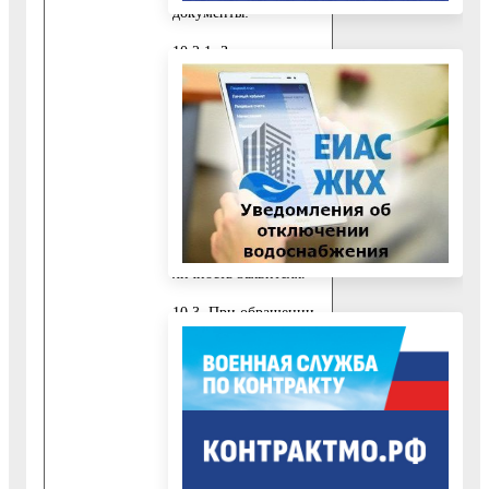
документы:
10.2.1. Заявление,
подписанное
Заявителем
(приложение 10 к
настоящему
Административному
регламенту).
10.2.2. Документ,
удостоверяющий
личность Заявителя.
10.3. При обращении
за получением
Государственной
услуги представителя
Заявителя,
уполномоченного на
подачу документов и
получение результата