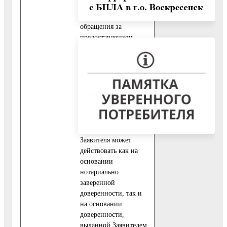
доверенности (за
исключением случаев
обращения за
предоставлением
Государственной
услуги законного
представителя
физического лица).
В случае если
Заявителем является
юридическое лицо,
представитель
Заявителя может
действовать как на
основании
нотариально
заверенной
доверенности, так и
на основании
доверенности,
выданной Заявителем.