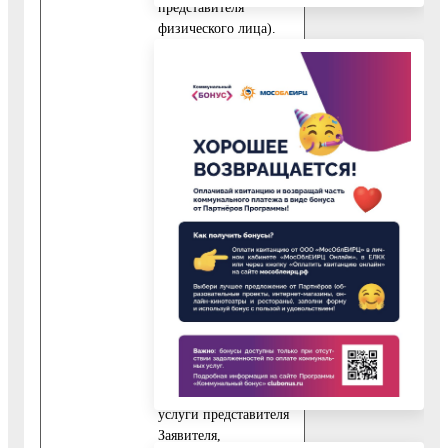
представителя
физического лица).
В случае если
Заявителем является
юридическое лицо,
представитель
Заявителя может
действовать как на
основании
нотариально
заверенной
доверенности, так и
на основании
доверенности,
выданной Заявителем.
10.4. При обращении
за получением
Государственной
услуги представителя
Заявителя,