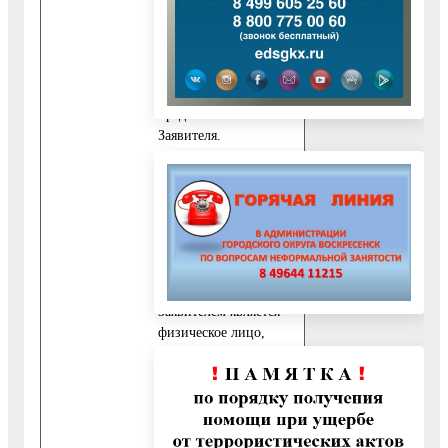
Заявителя.
10.4.2. Документ,
удостоверяющий
личность
представителя
Заявителя.
10.4.3. Документ,
подтверждающий
полномочия
представителя
Заявителя.
В случае если
Заявителем является
физическое лицо,
представитель
Заявителя действует
на основании
нотариально
заверенной