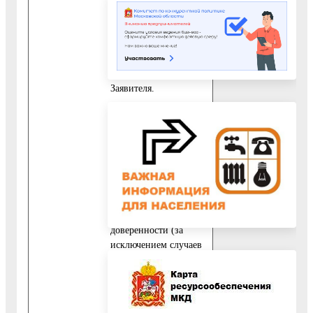
Заявителя.
10.3.3. Документ,
подтверждающий
полномочия
представителя
Заявителя.
В случае если
Заявителем является
физическое лицо,
представитель
Заявителя действует
на основании
нотариально
заверенной
доверенности (за
исключением случаев
обращения за
предоставлением
Государственной
услуги законного