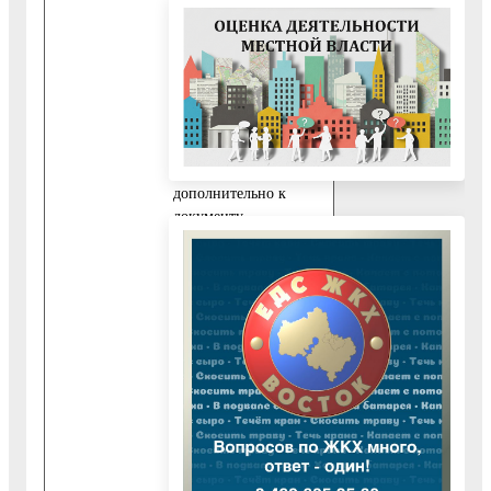
уполномоченного на
подписание заявления
и подачу документов,
а также получение
результата
предоставления
Государственной
услуги,
дополнительно к
документу,
указанному в пункте
10.1.1 настоящего
Административного
регламента,
представляются
следующие
обязательные
документы:
10.4.1. Заявление,
подписанное
представителем