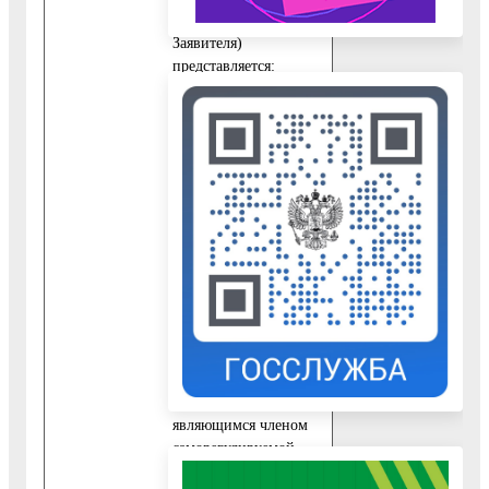
(представителем
Заявителя)
представляется:
10.1.1. Схема
расположения
земельного участка на
кадастровом плане
территории с
указанием координат
характерных точек
границ территории,
подготовленная
кадастровым
инженером, имеющим
действующий
квалификационный
аттестат и
являющимся членом
саморегулируемой
организации,