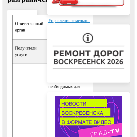
Управление земельно-
Ответственный
имущественных
орган
отношений
Физические лица
,
Получатели
Юридические лица
,
услуги
Органы власти
10. Исчерпывающий
перечень документов,
необходимых для
предоставления
Государственной
услуги
10.1. Для
предоставления
Государственной
услуги Заявителем