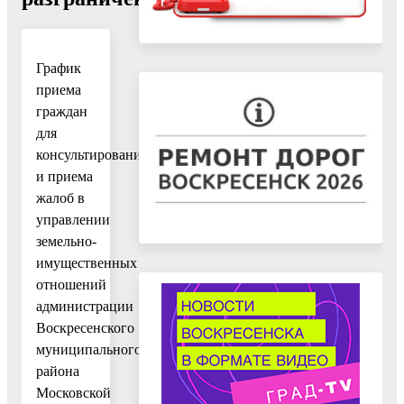
График
приема
граждан
для
консультирования
и приема
жалоб в
управлении
земельно-
имущественных
отношений
администрации
Воскресенского
муниципального
района
Московской