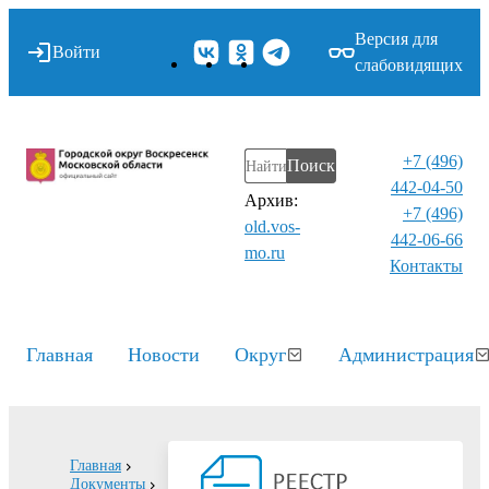
Версия для
Войти
слабовидящих
+7 (496)
Поиск
442-04-50
Архив:
+7 (496)
old.vos-
442-06-66
mo.ru
Контакты⁠
Главная
Новости
Округ
Администрация
Главная
Документы