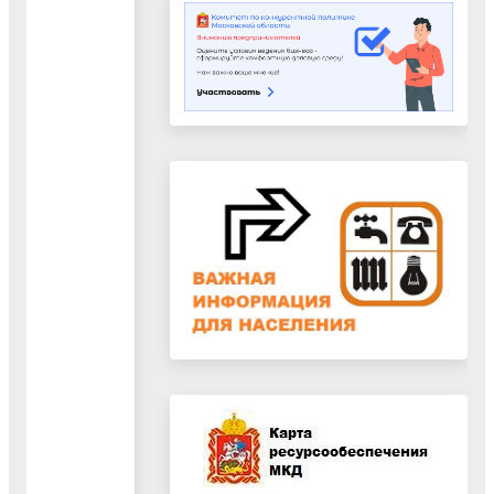
Градостроительного
кодекса_часть
2"
07.04.2023
Документ
"Сведения,
предусмотренные
п.3.1
ст.19,
п.5.1
ст.23
и
п.6.1
ст.30
Градостроительного
кодекса_часть
1"
07.04.2023