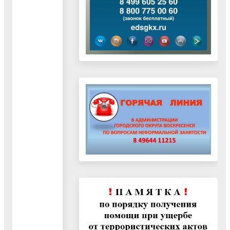
и
лесопарков"
07.04.2023
Документ
"Внесение
изменений
в
генеральный
план
городского
округа
Воскресенск
Московской
области.
Карта
границ
населённых
пунктов,