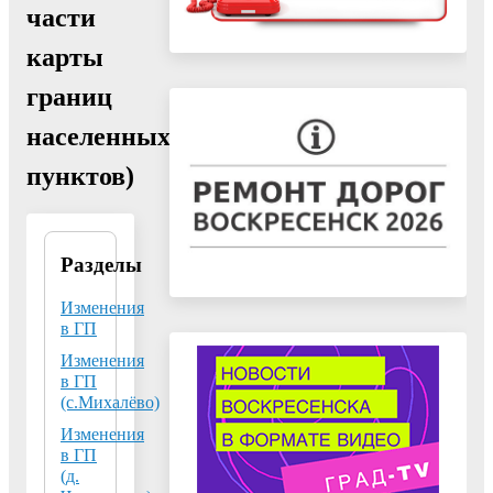
части
карты
границ
населенных
пунктов)
Разделы
Управление
архитектуры и
градостроительства
Изменения
Администрации
в ГП
городского округа
Изменения
Воскресенск
в ГП
Московской
области
(с.Михалёво)
Изменения
140200, Московская
в ГП
область, г.
(д.
Воскресенск,