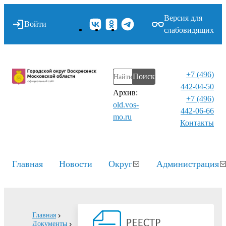
Версия для
Войти
слабовидящих
+7 (496)
Поиск
442-04-50
Архив:
+7 (496)
old.vos-
442-06-66
mo.ru
Контакты⁠
Главная
Новости
Округ
Администрация
Главная
Документы