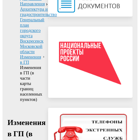
Направления
Архитектура и
градостроительство
Генеральный
план
городского
округа
Воскресенск
Московской
области
Изменения
в ГП
Изменения
в ГП (в
части
карты
границ
населенных
пунктов)
Изменения
в ГП (в