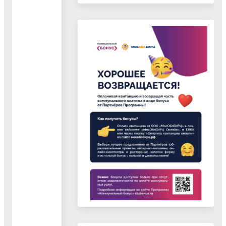
Документ
"Публикация
в
СМИ.
Внесение
изменений
в
генеральный
план
городского
округа
Воскресенск
в
части
карты
границ"
07.04.2023
Документ