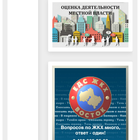
"Внесение
изменений
в
генеральный
план
городского
округа
Воскресенск
Московской
области.
Карта
границ
земель
лесного
фонда
с
отображением
границ
лесничеств