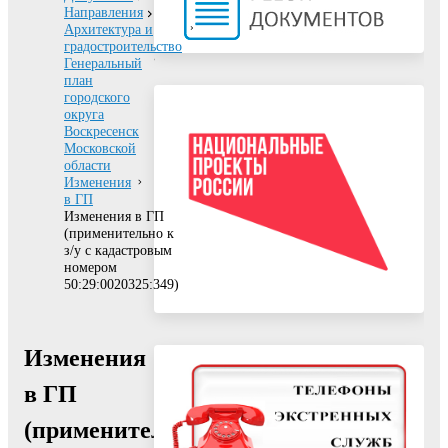
Направления
Архитектура и
градостроительство
Генеральный
план
городского
округа
Воскресенск
Московской
области
Изменения
в ГП
Изменения в ГП
(применительно к
з/у с кадастровым
номером
50:29:0020325:349)
Изменения
в ГП
(применительно