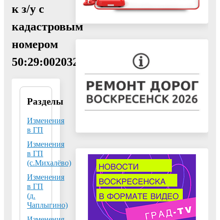
к з/у с
кадастровым
номером
50:29:0020325:349)
Разделы
Управление
архитектуры и
градостроительства
Изменения
Администрации
в ГП
городского округа
Изменения
Воскресенск
в ГП
Московской
области
(с.Михалёво)
Изменения
140200, Московская
в ГП
область, г.
(д.
Воскресенск,
Чаплыгино)
пл.Советская, д.4б
Изменения