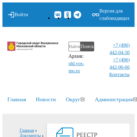
Версия для
Войти
слабовидящих
+7 (496)
Поиск
442-04-50
Архив:
+7 (496)
old.vos-
442-06-66
mo.ru
Контакты⁠
Главная
Новости
Округ
Администрация
Главная
Документы