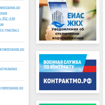
ументации по
ения
№ 392 «Об
ом
о участка с
окументации по
 отдельных
кументации по