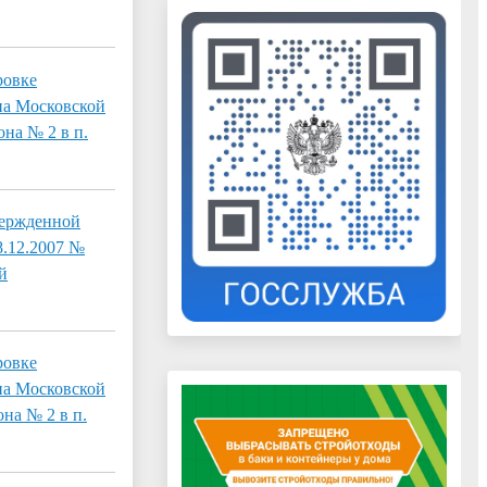
ровке
на Московской
на № 2 в п.
вержденной
8.12.2007 №
й
ровке
на Московской
на № 2 в п.