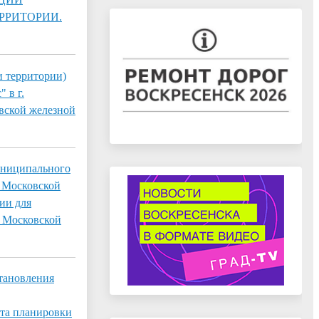
РРИТОРИИ.
и территории)
 в г.
вской железной
униципального
а Московской
ии для
к Московской
тановления
кта планировки