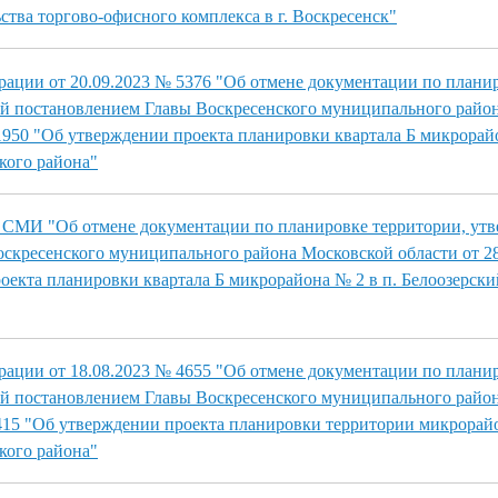
ства торгово-офисного комплекса в г. Воскресенск"
ации от 20.09.2023 № 5376 "Об отмене документации по плани
ой постановлением Главы Воскресенского муниципального райо
 1950 "Об утверждении проекта планировки квартала Б микрорайо
кого района"
 СМИ "Об отмене документации по планировке территории, ут
скресенского муниципального района Московской области от 2
оекта планировки квартала Б микрорайона № 2 в п. Белоозерски
ации от 18.08.2023 № 4655 "Об отмене документации по плани
ой постановлением Главы Воскресенского муниципального райо
 415 "Об утверждении проекта планировки территории микрорайо
кого района"