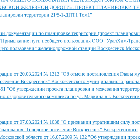
ВСКОЙ ЖЕЛЕЗНОЙ ДОРОГИ». ПРОЕКТ ПЛАНИРОВКИ ТЕ
планировки территории 21/5-1-ДПТ1 Том1"
и документации по планировке территории (проект планировк
 "Примыкание пути необщего пользования ООО "УралХим-Транс"
щего пользования железнодорожной станции Воскресенск Моско
ации от 20.03.2024 № 1313 "Об отмене постановления Главы м
поселение Воскресенск" Воскресенского муниципального район
 651 "Об утверждении проекта планировки и межевания территор
но-оздоровительного комплекса по ул. Маркина в г. Воскресенс
ации от 07.03.2024 № 1038 "О признании утратившим силу пос
разования "Городское поселение Воскресенск" Воскресенского
осковской области от 16.07.2009 № 132 "Об утверждении прое