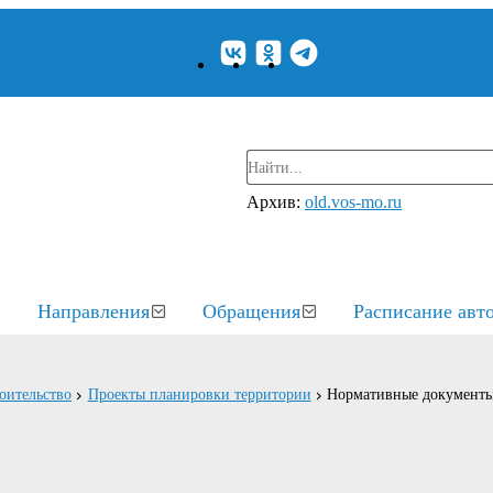
Архив:
old.vos-mo.ru
Направления
Обращения
Расписание авт
оительство
Проекты планировки территории
Нормативные документ