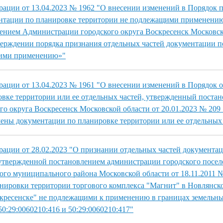
ации от 13.04.2023 № 1962 "О внесении изменений в Порядок 
ентации по планировке территории не подлежащими применени
ением Администрации городского округа Воскресенск Московск
верждении порядка признания отдельных частей документации п
щими применению»"
ации от 13.04.2023 № 1961 "О внесении изменений в Порядок 
вке территории или ее отдельных частей, утвержденный поста
о округа Воскресенск Московской области от 20.01.2023 № 209
ены документации по планировке территории или ее отдельных
ации от 28.02.2023 "О признании отдельных частей документа
утвержденной постановлением администрации городского посел
ого муниципального района Московской области от 18.11.2011 
нировки территории торгового комплекса "Магнит" в Новлянск
скресенске" не подлежащими к применению в границах земельны
0:29:0060210:416 и 50:29:0060210:417"