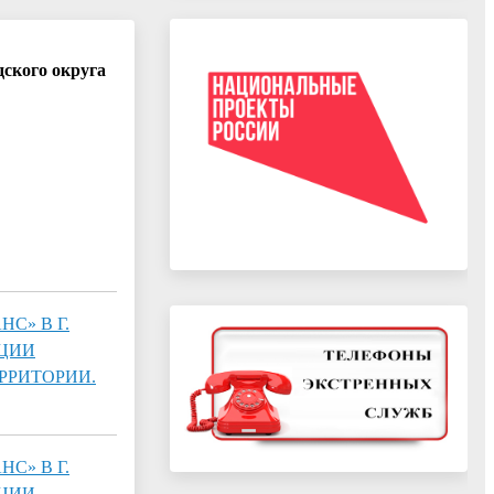
ского округа
С» В Г.
НЦИИ
РРИТОРИИ.
С» В Г.
НЦИИ