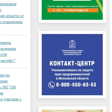
признания
ю,
ой области от
о планировке
отмены
новлением
 «Об
 частей»"
ции по
ения
№ 392 "Об
ом
х участков с