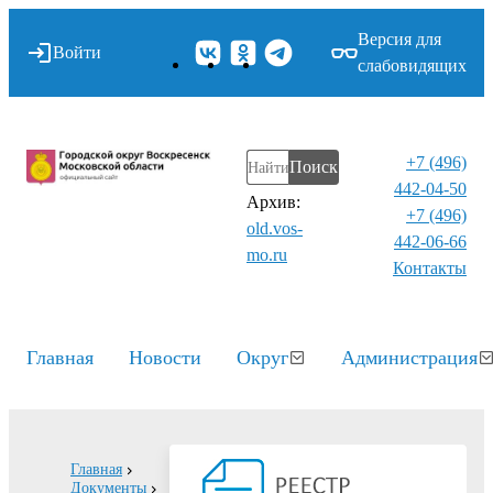
Версия для
Войти
слабовидящих
+7 (496)
Поиск
442-04-50
Архив:
+7 (496)
old.vos-
442-06-66
mo.ru
Контакты⁠
Главная
Новости
Округ
Администрация
Главная
Документы