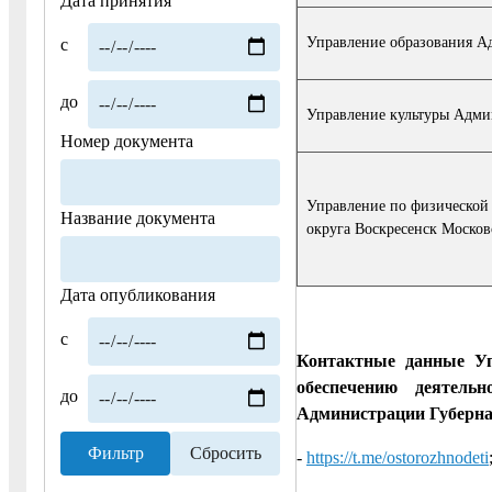
Дата принятия
Управление образования Ад
с
до
Управление культуры Админ
Номер документа
Управление по физической 
Название документа
округа Воскресенск Москов
Дата опубликования
с
Контактные данные Уп
обеспечению деятель
до
Администрации Губерна
-
https://t.me/ostorozhnodeti