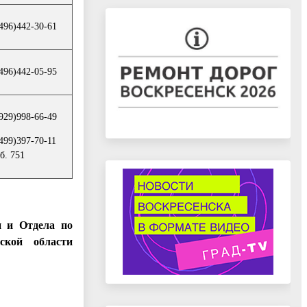
496)442-30-61
496)442-05-95
929)998-66-49
499)397-70-11
б. 751
и и Отдела по
ской области