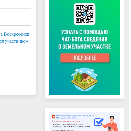
га Воскресенск
ься участником