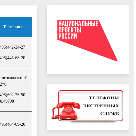
Телефоны
496)442-24-27
496)445-68-20
ногоканальный
2*6
498)602-26-50
б.49708
496)404-09-20