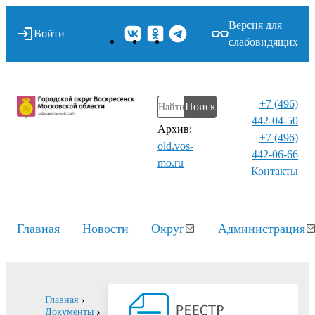
Версия для
Войти
слабовидящих
+7 (496)
Поиск
442-04-50
Архив:
+7 (496)
old.vos-
442-06-66
mo.ru
Контакты⁠
Главная
Новости
Округ
Администрация
Главная
Документы