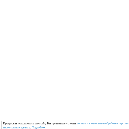
Продолжая использовать этот сайт, Вы принимаете условия
политики в отношении обработки персона
персональных данных
.
Подробнее