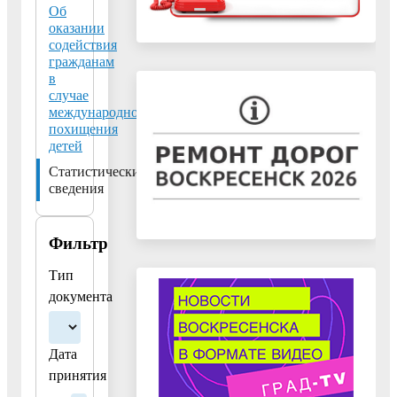
по
Об
предупреждению
оказании
беспризорности,
содействия
гражданам
безнадзорности,
в
наркомании,
случае
токсикомании,
международного
похищения
алкоголизма,
детей
правонарушений
Статистические
несовершеннолетних
сведения
и
защите
их
Фильтр
прав
Тип
на
документа
территории
городского
округа
Дата
Воскресенск
принятия
за