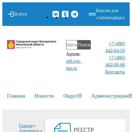
Версия для
Войти
слабовидящих
+7 (496)
Поиск
442-04-50
Архив:
+7 (496)
old.vos-
442-06-66
mo.ru
Контакты⁠
Главная
Новости
Округ
Администрация
Главная
Документы