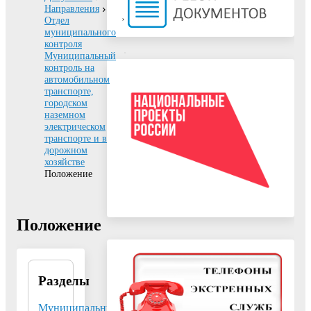
Направления
Отдел
муниципального
контроля
Муниципальный
контроль на
автомобильном
транспорте,
городском
наземном
электрическом
транспорте и в
дорожном
хозяйстве
Положение
Положение
Разделы
Отдел
муниципального
контроля
Муниципальный