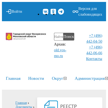
Версия для
Войти
слабовидящих
+7 (496)
Поиск
442-04-50
Архив:
+7 (496)
old.vos-
442-06-66
mo.ru
Контакты⁠
Главная
Новости
Округ
Администрация
Главная
Документы