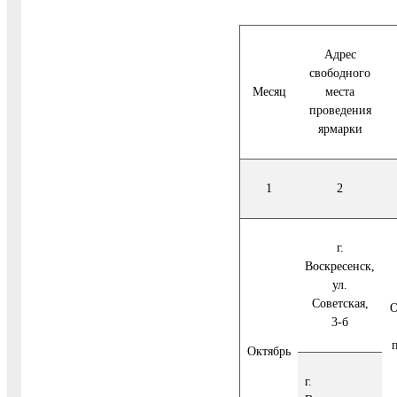
Адрес
свободного
Месяц
места
проведения
ярмарки
1
2
г.
Воскресенск,
ул.
Советская,
О
3-б
Октябрь
г.