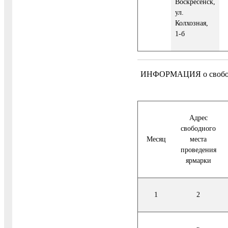
Воскресенск,
ул.
Колхозная,
1-б
ИНФОРМАЦИЯ о свободных
Адрес
свободного
Месяц
места
проведения
ярмарки
1
2