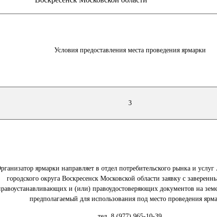
Условия предоставления места проведения ярмарки
3
рганизатор ярмарки направляет в отдел потребительского рынка и услу
городского округа Воскресенск Московской области заявку с заверен
правоустанавливающих и (или) правоудостоверяющих документов на земе
предполагаемый для использования под место проведения ярм
тел. 8 (977) 965-10-39