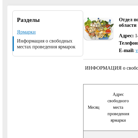
Разделы
Отдел п
области
Ярмарки
Адрес:
14
Информация о свободных
Телефон
местах проведения ярмарок
E-mail:
v
ИНФОРМАЦИЯ о свободных
Адрес
свободного
Месяц
места
проведения
ярмарки