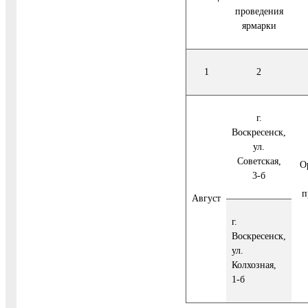
проведения
ярмарки
1
2
г.
Воскресенск,
ул.
Советская,
О
3-б
п
Август
г.
Воскресенск,
ул.
Колхозная,
1-б