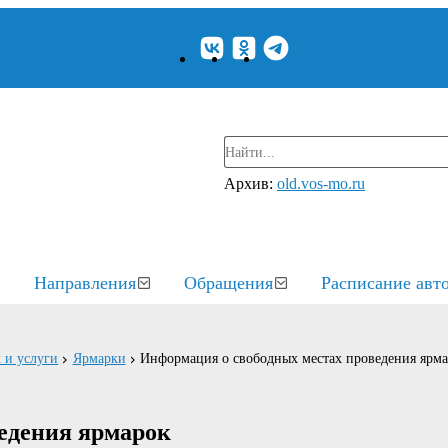
Архив:
old.vos-mo.ru
Направления
Обращения
Расписание авт
 и услуги
Ярмарки
Информация о свободных местах проведения ярм
едения ярмарок