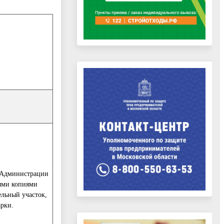
г Администрации
ными копиями
льный участок,
арки.