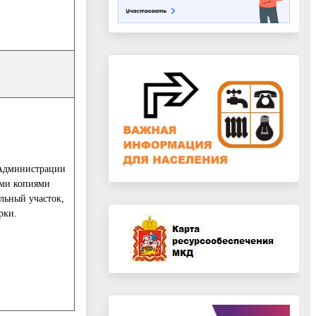
 Администрации
ыми копиями
льный участок,
рки.