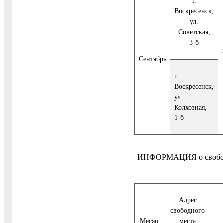
г.
Воскресенск,
ул.
Советская,
3-б
Сентябрь
г.
Воскресенск,
ул.
Колхозная,
1-б
ИНФОРМАЦИЯ о свободных
Адрес
свободного
Месяц
места