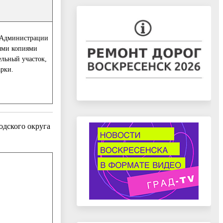
г Администрации
ными копиями
льный участок,
арки.
дского округа