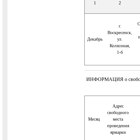
1
2
О
г.
Воскресенск,
Декабрь
ул.
Колхозная,
1-б
ИНФОРМАЦИЯ о свободных
Адрес
свободного
Месяц
места
проведения
ярмарки