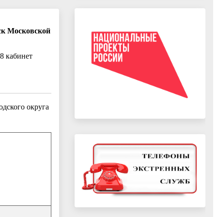
нск Московской
18 кабинет
дского округа