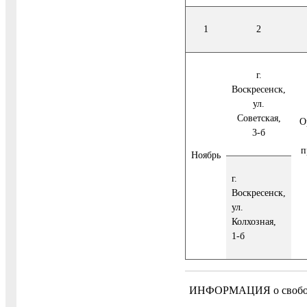
1
2
г.
Воскресенск,
ул.
Советская,
О
3-б
п
Ноябрь
г.
Воскресенск,
ул.
Колхозная,
1-б
ИНФОРМАЦИЯ о свободных