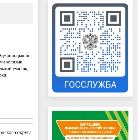
г Администрации
ыми копиями
льный участок,
рки.
дского округа