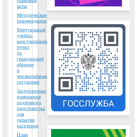
правовые
акты
чем
ниже
Методические
рекомендации
–
тем
Виртуальный
учебно-
безопасней;
консультационный
пункт
2)
по
берегись
гражданской
окон
обороне
и
и
чрезвычайным
ненадежных
ситуациям
конструкций;
Заглубленные
помещения
3)
подземного
транспорт
пространства
–
для
источник
укрытия
населения
возгорания.
План