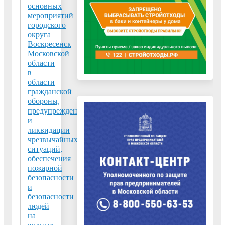
Если
основных
мероприятий
Вы
городского
на
округа
улице:
Воскресенск
ложитесь
Московской
области
на
в
землю,
области
отползите
гражданской
к
обороны,
предупреждения
укрытию
и
или
ликвидации
прижмитесь
чрезвычайных
к
ситуаций,
обеспечения
выступу
пожарной
(бордюру,
безопасности
забору).
и
безопасности
Если
людей
возможно,
на
укройтесь