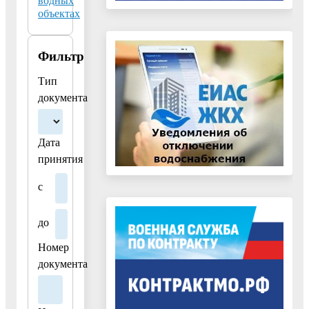
водных
в
объектах
ближайшем
здании.
Фильтр
Если
Тип
Вы
документа
в
здании:
спуститесь
Дата
в
принятия
подвал
с
(укрытие)
или
на
до
первый
Номер
этаж.
документа
ГЛАВНОЕ!!!:
Держитесь
подальше