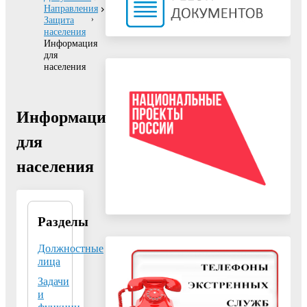
Направления
Защита
населения
Информация
для
населения
Информация
для
населения
Разделы
Отдел ГО и ЧС
управления
территориальной,
Должностные
информационной
лица
безопасности и
Задачи
гражданской защиты
и
Адрес:
г. Воскресенск, ул.