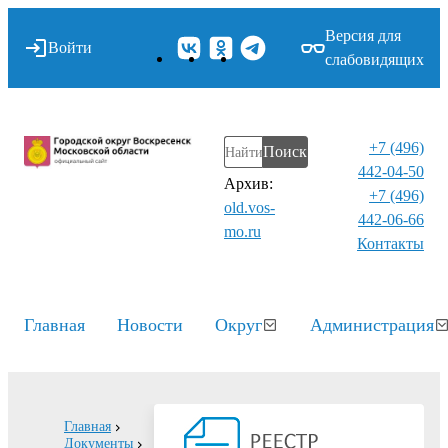
Версия для
Войти
слабовидящих
+7 (496)
Поиск
442-04-50
Архив:
+7 (496)
old.vos-
442-06-66
mo.ru
Контакты⁠
Главная
Новости
Округ
Администрация
Главная
Документы