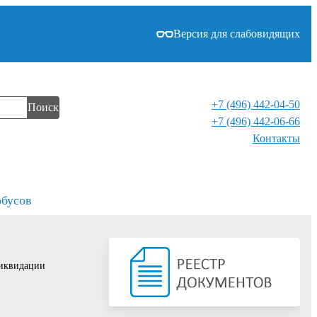
Версия для слабовидящих
+7 (496) 442-04-50
Поиск
+7 (496) 442-06-66
Контакты⁠
обусов
ликвидации