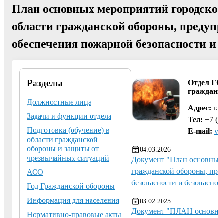
План основных мероприятий городског
области гражданской обороны, преду
обеспечения пожарной безопасности и
Разделы
Отдел Г
граждан
Должностные лица
Адрес:
г.
Задачи и функции отдела
Тел:
+7 (
Подготовка (обучение) в
E-mail:
v
области гражданской
обороны и защиты от
04.03.2026
чрезвычайных ситуаций
Документ "План основных
гражданской обороны, п
АСО
безопасности и безопасно
Год Гражданской обороны
Информация для населения
03.02.2025
Документ "ПЛАН основны
Нормативно-правовые акты