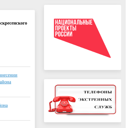
скресенского
 внесении
района
йона