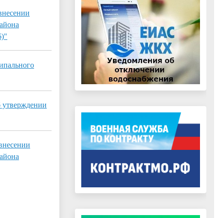
 внесении
района
6)"
ципального
б утверждении
 внесении
района