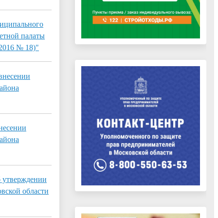
ниципального
етной палаты
2016 № 18)"
 внесении
района
внесении
района
б утверждении
вской области