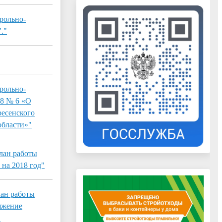
рольно-
."
рольно-
18 № 6 «О
ресенского
области»"
лан работы
на 2018 год"
лан работы
яжение
"