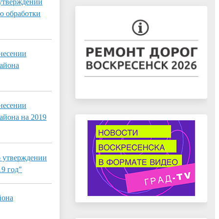
 утверждении
ю обработки
внесении
района
внесении
айона на 2019
б утверждении
9 год"
йона