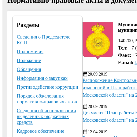
Нормативно-правовые акты и докуме
Разделы
Муницип
муницип
Сведения о Председателе
140200, 
КСП
Тел:
+7 (
Полномочия
Факс:
+7
Положение
E-mail:
k
Обращения
20.09.2019
Информация о закупках
Распоряжение Контрольно
Противодействие коррупции
изменений в План работы
Московской области" на 
Порядок обжалования
нормативно-правовых актов
20.09.2019
Сведения об использовании
Документ "План работы 
выделенных бюджетных
Московской области" на 
средств
Кадровое обеспечение
12.04.2019