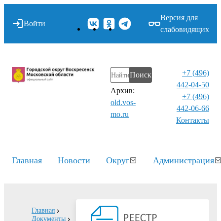
Версия для
Войти
слабовидящих
+7 (496)
Поиск
442-04-50
Архив:
+7 (496)
old.vos-
442-06-66
mo.ru
Контакты⁠
Главная
Новости
Округ
Администрация
Главная
Документы