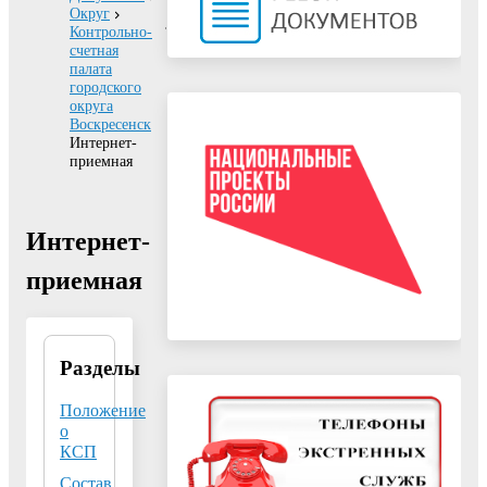
Округ
Контрольно-
счетная
палата
городского
округа
Воскресенск
Интернет-
приемная
Интернет-
приемная
Разделы
Контрольно-
счетная
палата
Положение
городского
о
округа
КСП
Воскресенск
Состав,
Московской