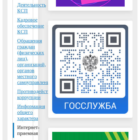
Деятельность
Добавить
КСП
обращение
Кадровое
в
обеспечение
КСП
Контрольно-
Обращения
счетная
граждан
палата
(физических
лиц),
городского
организаций,
округа
органов
местного
Воскресенск
самоуправления
Для
Противодействие
коррупции
добавления
обращения
Информация
общего
Вам
характера
необходимо
Интернет-
заполнить
приемная
ниже