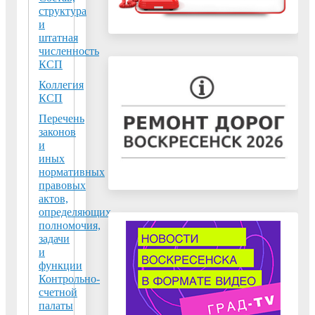
области
структура
и
140200,
штатная
численность
Московская
КСП
область, г.
Коллегия
Воскресенск,
КСП
пл. Ленина,
Перечень
д.3.
законов
Тел:
+7 (496)
и
441-10-53, +7
иных
(496) 446-45-
нормативных
правовых
80
актов,
Факс:
+7
определяющих
(496) 441-10-
полномочия,
53
задачи
и
E-mail:
vos-
функции
ksp@vos-
Контрольно-
mo.ru
счетной
палаты