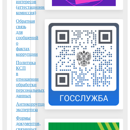
интересов
Понятие
(аттестационная
коррупции
комиссия)
Обратная
Коррупция
связь
-
для
сообщений
(от
о
лат.
фактах
corrumpere
коррупции
—
Политика
растлевать,
КСП
лат.
в
отношении
corruptio
обработки
—
персональных
подкуп,
данных
порча)
Антикоррупционная
—
экспертиза
термин,
Формы
обозначающий
документов,
обычно
связанных