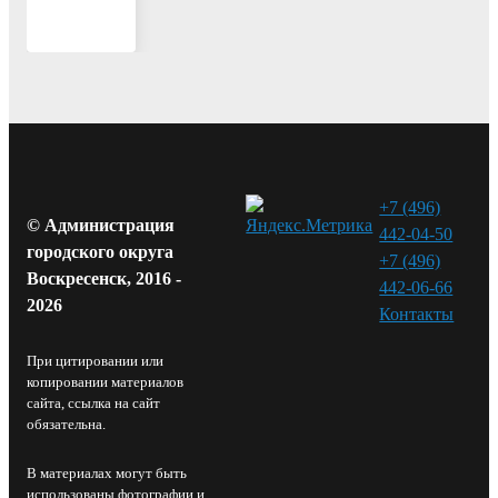
лицами.
+7 (496)
© Администрация
442-04-50
городского округа
+7 (496)
Воскресенск, 2016 -
442-06-66
2026
Контакты⁠
При цитировании или
копировании материалов
сайта, ссылка на сайт
обязательна.
В материалах могут быть
использованы фотографии и