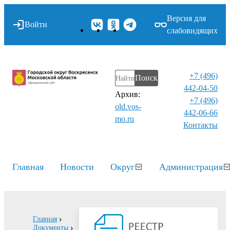
Версия для
Войти
слабовидящих
+7 (496)
Поиск
442-04-50
Архив:
+7 (496)
old.vos-
442-06-66
mo.ru
Контакты⁠
Главная
Новости
Округ
Администрация
Главная
Документы