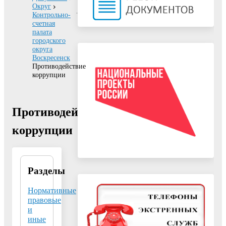
Округ
Контрольно-
счетная
палата
городского
округа
Воскресенск
Противодействие
коррупции
Противодействие
коррупции
Разделы
Контрольно-
счетная
палата
Нормативные
городского
правовые
округа
и
Воскресенск
иные
Московской