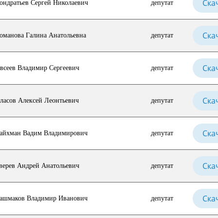
Ска
ондратьев Сергей Николаевич
депутат
Ска
оманова Галина Анатольевна
депутат
Ска
всеев Владимир Сергеевич
депутат
Ска
ласов Алексей Леонтьевич
депутат
Ска
айхман Вадим Владимирович
депутат
Ска
верев Андрей Анатольевич
депутат
Ска
ашмаков Владимир Иванович
депутат