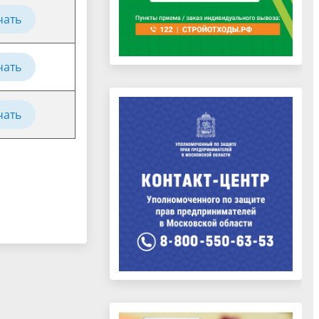
чать
чать
чать