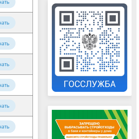
чать
чать
чать
чать
чать
чать
чать