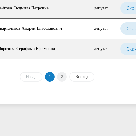
Ска
айкова Людмила Петровна
депутат
Ска
вартальнов Андрей Вячеславович
депутат
Ска
орозова Серафима Ефимовна
депутат
Назад
1
2
Вперед