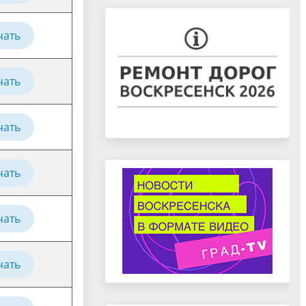
чать
чать
чать
чать
чать
чать