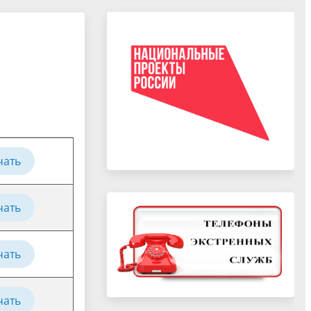
чать
чать
чать
чать