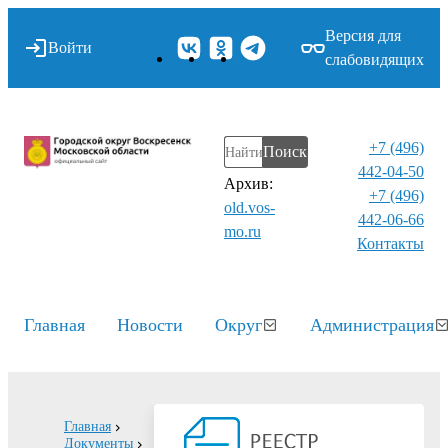
Версия для
Войти
слабовидящих
+7 (496)
Поиск
442-04-50
Архив:
+7 (496)
old.vos-
442-06-66
mo.ru
Контакты⁠
Главная
Новости
Округ
Администрация
Главная
Документы