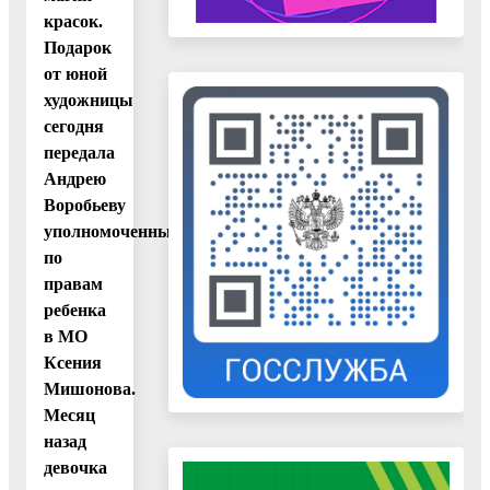
красок.
Подарок
от юной
художницы
сегодня
передала
Андрею
Воробьеву
уполномоченный
по
правам
ребенка
в МО
Ксения
Мишонова.
Месяц
назад
девочка