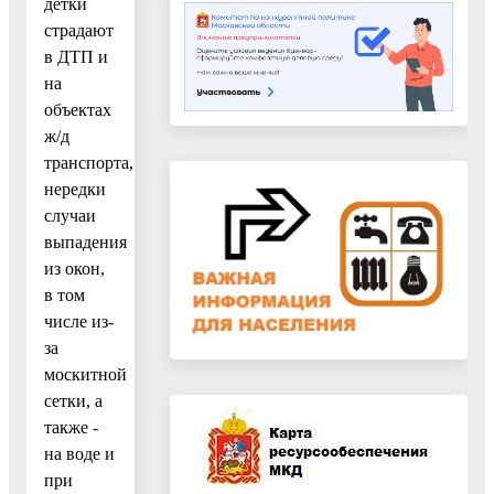
детки
страдают
в ДТП и
на
объектах
ж/д
транспорта,
нередки
случаи
выпадения
из окон,
в том
числе из-
за
москитной
сетки, а
также -
на воде и
при