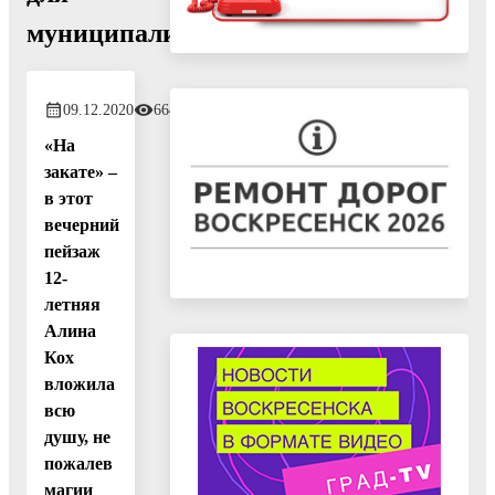
муниципалитетов
09.12.2020
664
«На
закате» –
в этот
вечерний
пейзаж
12-
летняя
Алина
Кох
вложила
всю
душу, не
пожалев
магии