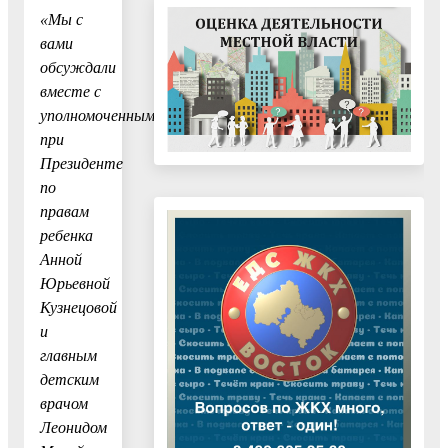
«Мы с
вами
обсуждали
вместе с
уполномоченным
при
Президенте
по
правам
ребенка
Анной
Юрьевной
Кузнецовой
и
главным
детским
врачом
Леонидом