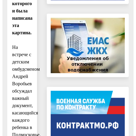
которого
и была
написана
эта
картина.
На
встрече с
детским
омбудсменом
Андрей
Воробьев
обсуждал
важный
документ,
касающийся
каждого
ребенка в
Подмосковье.