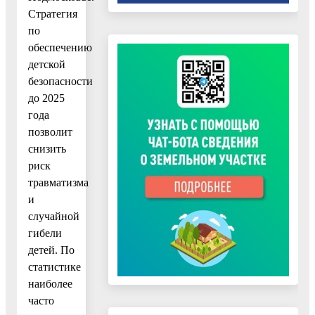
Стратегия
по
обеспечению
детской
безопасности
до 2025
года
позволит
снизить
риск
травматизма
и
случайной
гибели
детей. По
статистике
наиболее
часто