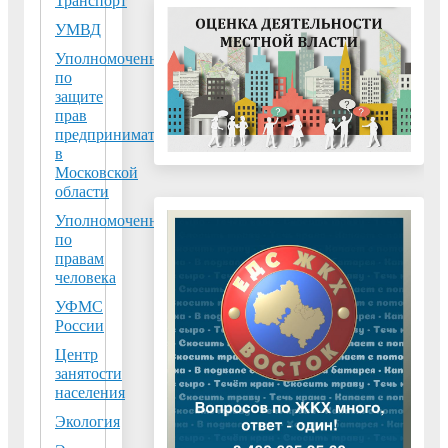
Транспорт
округа
УМВД
Воскресенск,
Уполномоченный
секретарь
по
местного
защите
отделения партии
прав
предпринимателей
«Единая Россия»
в
Артур
Московской
Болотников:
области
«Инициатива
Уполномоченный
проходит во всем
по
регионе по
правам
человека
инициативе
губернатора
УФМС
России
Подмосковье
Андрея
Центр
занятости
Воробьёва. Всегда
населения
с большой
Экология
радостью