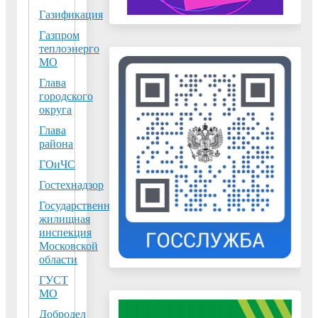
государственной
Газификация
кадастровой
оценки 2023
Газпром
20.09.2023
теплоэнерго
В соответствии с
МО
Федеральным
Глава
законом от
городского
округа
03.07.2016 № 237-ФЗ
в 2023 году
Глава
района
проводится
государственная
ГОиЧС
кадастровая оценка
Гостехнадзор
зданий, помещений,
Государственная
сооружений,
жилищная
объектов
инспекция
Московской
незавершенного
области
строительства,
ГУСТ
машино-мест,
МО
расположенных на
Добродел
территории