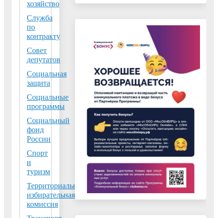
хозяйство
области Галиной
Служба
Головкиной
по
встретился с
контракту
жителями дома
Совет
№18 по ул. Карла
депутатов
Маркса
Социальная
защита
Воскресенск в
Социальные
программы
очередной раз
принял
Социальный
участие в
фонд
России
экологической
акции «Наш
Спорт
лес. Посади
и
своё дерево»
туризм
24.09.2022
Территориальная
Высокое значение
избирательная
акции отметил
комиссия
глава городского