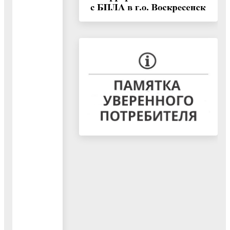
АО
«Мособлэнерго»
информирует
27.06.2022
Филиал «Восточные
электрические сети»
ПАО «Россети
Московский
регион» сообщает,
что 28 июня с 08:00
до 20:00 часов
энергетики
Воскресенского
района
электрических сетей
ВЭС произведут
ослабление схемы
электроснабжения
ПС 110 кВ