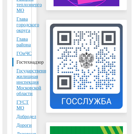
содержании
теплоэнерго
МО
городского округа
Воскресенск
Глава
городского
инспекторы
округа
Госадмтехнадзора
Глава
проводят
района
информационную
ГОиЧС
компанию по
вопросам,
Гостехнадзор
касающимся правил
Государственная
зимней уборки
жилищная
инспекция
Московской
На страже
области
чистоты и
ГУСТ
порядка
МО
04.09.2020
Добродел
27 августа 2020
года на
Дороги
территории
Духовная