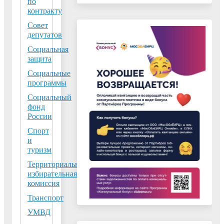
по
контракту
Совет
депутатов
Социальная
защита
Социальные
программы
Социальный
фонд
России
Спорт
и
туризм
Территориальная
избирательная
комиссия
Транспорт
УМВД