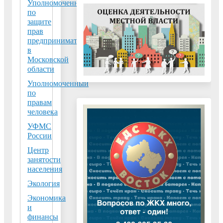
Уполномоченный
по
защите
прав
предпринимателей
в
Московской
области
Уполномоченный
по
правам
человека
УФМС
России
Центр
занятости
населения
Экология
Экономика
и
финансы