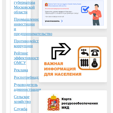
губернатора
Московской
области
Промышленность,
инвестиции
и
предпринимательство
Противодействие
коррупции
Рейтинг
эффективности
ОМСУ
Реклама
Роспотребнадзор
Руководитель
администрации
Сельское
хозяйство
Служба