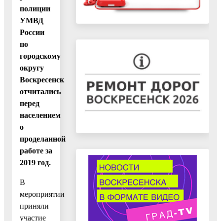
полиции
УМВД
России
по
городскому
округу
Воскресенск
отчитались
перед
населением
о
проделанной
работе за
2019 год.
В
мероприятии
приняли
участие