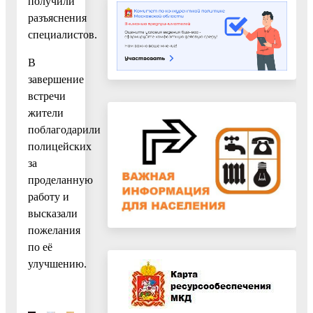
получили
разъяснения
специалистов.
В
завершение
встречи
жители
поблагодарили
полицейских
за
проделанную
работу и
высказали
пожелания
по её
улучшению.