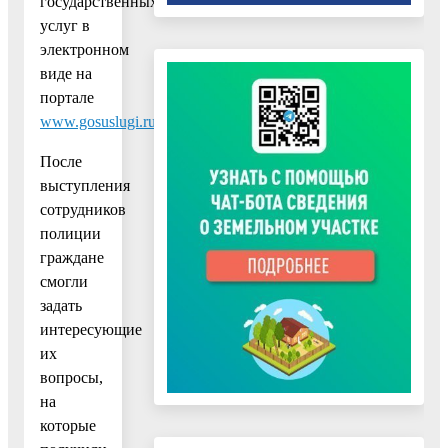
государственных
услуг в
электронном
виде на
портале
www.gosuslugi.ru
.
После
выступления
сотрудников
полиции
граждане
смогли
задать
интересующие
их
вопросы,
на
которые