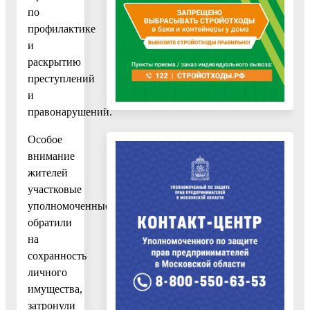
по
профилактике
и
раскрытию
преступлений
и
правонарушений.
Особое
внимание
жителей
участковые
уполномоченные
обратили
на
сохранность
личного
имущества,
затронули