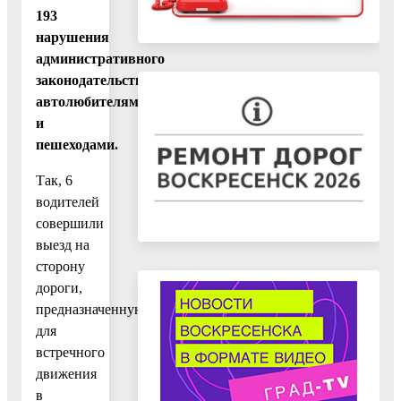
193
нарушения
административного
законодательства
автолюбителями
и
пешеходами.
Так, 6
водителей
совершили
выезд на
сторону
дороги,
предназначенную
для
встречного
движения
в