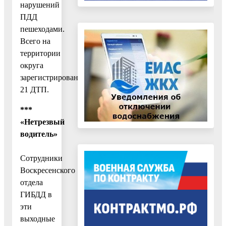
нарушений
ПДД
пешеходами.
Всего на
территории
округа
зарегистрировано
21 ДТП.
***
«Нетрезвый
водитель»
Сотрудники
Воскресенского
отдела
ГИБДД в
эти
выходные