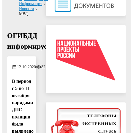
Информация
Новости
МВД
ОГИБДД
информирует
12.10.2020
821
В период
с 5 по 11
октября
нарядами
ДПС
полиции
было
выявлено