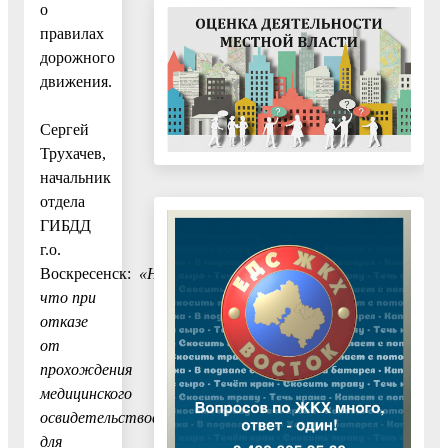
о
правилах
дорожного
движения.
Сергей
Трухачев,
начальник
отдела
ГИБДД
г.о.
Воскресенск:
«Напоминаю,
что при
отказе
от
прохождения
медицинского
освидетельствования
для