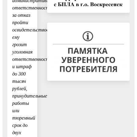
административной
ответственности
за отказ
пройти
освидетельствование,
ему
грозит
уголовная
ответственность
и штраф
до 300
тысяч
рублей,
принудительные
работы
или
тюремный
срок до
двух