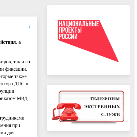
йствия, а
иров, так и со
ми фиксации,
оторые также
пектора ДПС и
рупции.
приказом МВД
отрудниками
жения при
ыми для