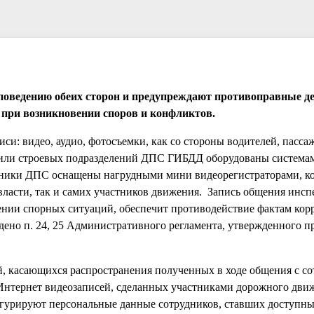
поведению обеих сторон и предупреждают противоправные де
 при возникновении споров и конфликтов.
си: видео, аудио, фотосъемки, как со стороны водителей, пассаж
били строевых подразделений ДПС ГИБДД оборудованы система
рудники ДПС оснащены нагрудными мини видеорегистраторами, к
 власти, так и самих участников движения. Запись общения инс
ении спорных ситуаций, обеспечит противодействие фактам кор
ждено п. 24, 25 Административного регламента, утвержденного 
й, касающихся распространения полученных в ходе общения с с
 Интернет видеозаписей, сделанных участниками дорожного дви
игурируют персональные данные сотрудников, ставших доступн