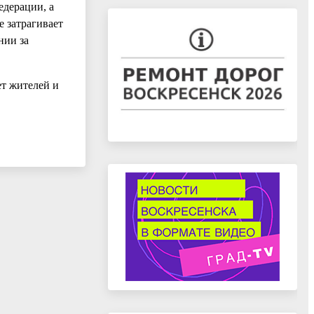
едерации, а
 затрагивает
нии за
т жителей и