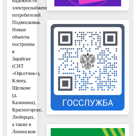
надежности
электроснабжения
потребителей
Подмосковья.
Новые
объекты
построены
в
Зарайске
(СНТ
«Офсетчик»),
Клину,
Щелкове
(д.
Калинина),
Красногорске,
Люберцах,
а также в
Ленинском