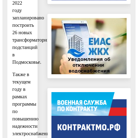
2022
году
запланировано
построить
26 новых
трансформаторных
подстанций
в
Подмосковье.
Также в
текущем
году в
рамках
программы
по
повышению
надежности
электроснабжения