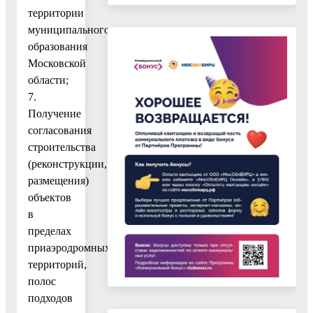
территории
муниципального
образования
Московской
области;
7.
Получение
согласования
строительства
(реконструкции,
размещения)
объектов
в
пределах
приаэродромных
территорий,
полос
подходов