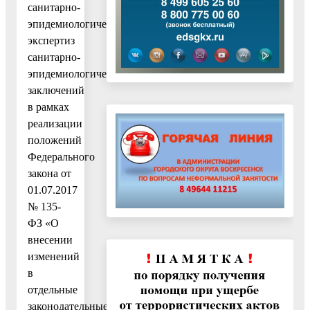
санитарно-
эпидемиологических
экспертиз
санитарно-
эпидемиологических
заключений
в рамках
реализации
положений
Федерального
закона от
01.07.2017
№ 135-
ФЗ «О
внесении
изменений
в
отдельные
законодательные