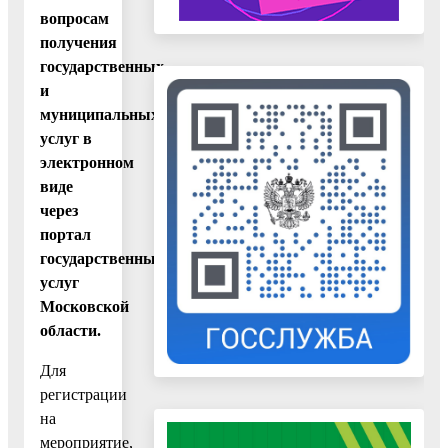
вопросам
получения
государственных
и
муниципальных
услуг в
электронном
виде
через
портал
государственных
услуг
Московской
области.
Для
регистрации
на
мероприятие,