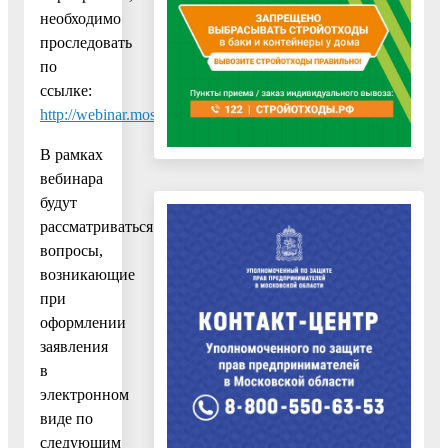
необходимо
проследовать
по
ссылке:
http://webinar.mosreg.ru/mira/s/9Xr45O
В рамках
вебинара
будут
рассматриваться
вопросы,
возникающие
при
оформлении
заявления
в
электронном
виде по
следующим