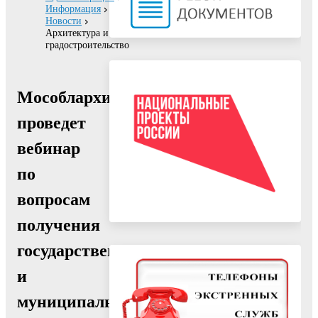
Информация
Новости
Архитектура и
градостроительство
Мособлархитектура
проведет
вебинар
по
вопросам
получения
государственных
и
муниципальных