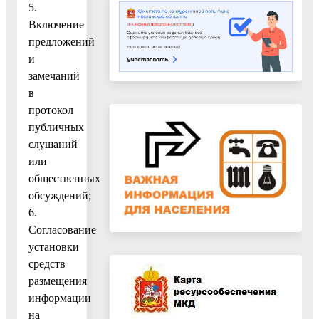
5.
Включение
предложений
и
замечаний
в
протокол
публичных
слушаний
или
общественных
обсуждений;
6.
Согласование
установки
средств
размещения
информации
на