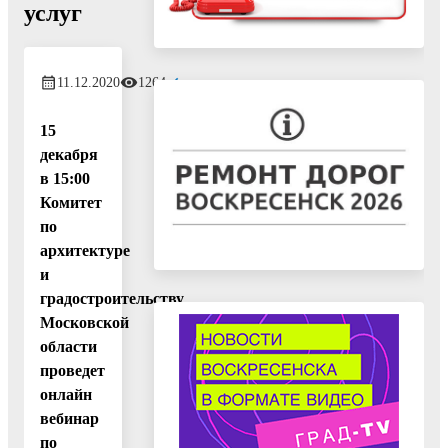
услуг
11.12.2020
1264
15
декабря
в 15:00
Комитет
по
архитектуре
и
градостроительству
Московской
области
проведет
онлайн
вебинар
по