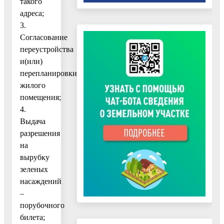
такого
адреса;
3.
Согласование
переустройства
и(или)
перепланировки
жилого
помещения;
4.
Выдача
разрешения
на
вырубку
зеленых
насаждений
–
порубочного
билета;