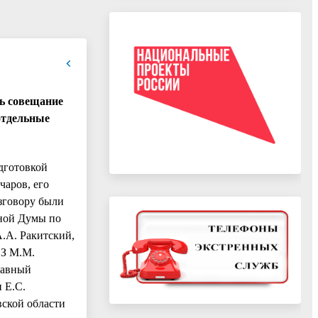
сь совещание
отдельные
дготовкой
чаров, его
зговору были
нной Думы по
.А. Ракитский,
ИЗ М.М.
лавный
 Е.С.
вской области