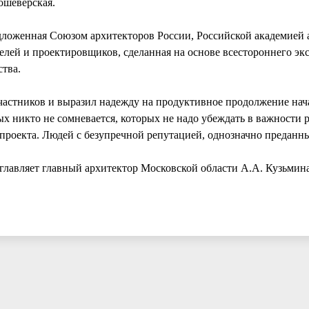
ошеверская.
едложенная Союзом архитекторов России, Российской академией 
лей и проектировщиков, сделанная на основе всестороннего эк
тва.
частников и выразил надежду на продуктивное продолжение нач
ых никто не сомневается, которых не надо убеждать в важности
опроекта. Людей с безупречной репутацией, однозначно преданн
зглавляет главный архитектор Московской области А.А. Кузьмина