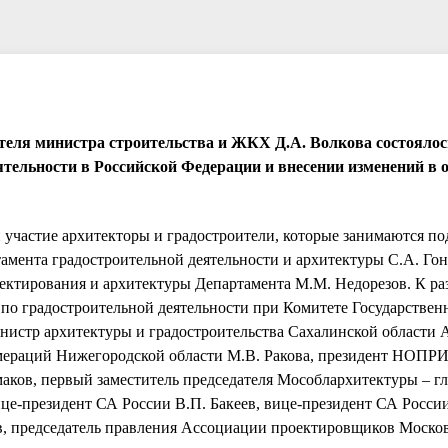
ителя министра строительства и ЖКХ Д.А. Волкова состояло
ятельности в Российской Федерации и внесении изменений в 
 участие архитекторы и градостроители, которые занимаются по
амента градостроительной деятельности и архитектуры С.А. Гон
оектирования и архитектуры Департамента М.М. Недорезов. К ра
 по градостроительной деятельности при Комитете Государстве
нистр архитектуры и градостроительства Сахалинской области А
омераций Нижегородской области М.В. Ракова, президент НОПР
аков, первый заместитель председателя Мособлархитектуры – г
це-президент СА России В.П. Бакеев, вице-президент СА России
в, председатель правления Ассоциации проектировщиков Моско