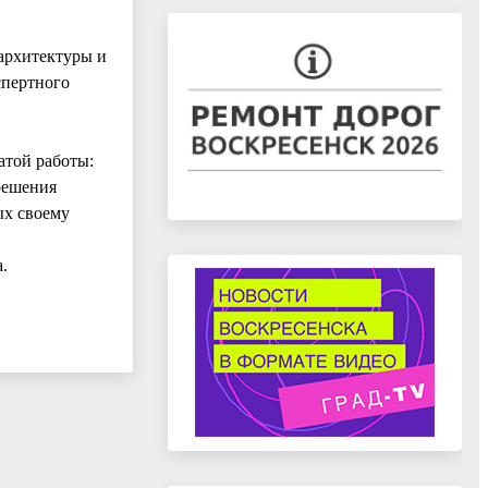
архитектуры и
спертного
атой работы:
 решения
ых своему
.