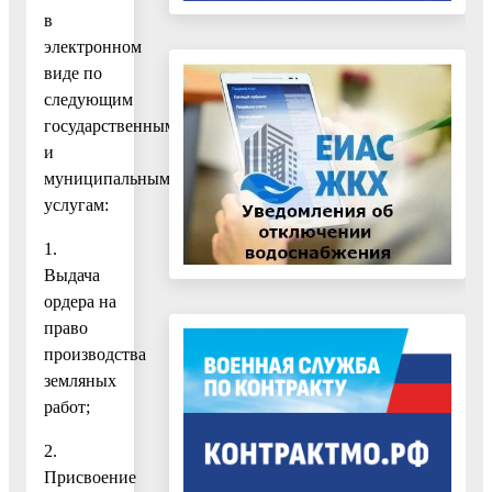
в
электронном
виде по
следующим
государственным
и
муниципальным
услугам:
1.
Выдача
ордера на
право
производства
земляных
работ;
2.
Присвоение