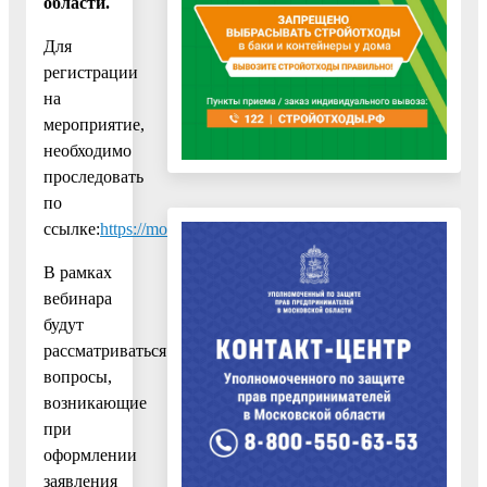
области.
Для
регистрации
на
мероприятие,
необходимо
проследовать
по
ссылке:
https://mosreg.webinar.ru/35969829/7824891
В рамках
вебинара
будут
рассматриваться
вопросы,
возникающие
при
оформлении
заявления