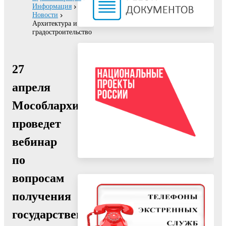
Информация
Новости
Архитектура и
градостроительство
27
апреля
Мособлархитектура
проведет
вебинар
по
вопросам
получения
государственных