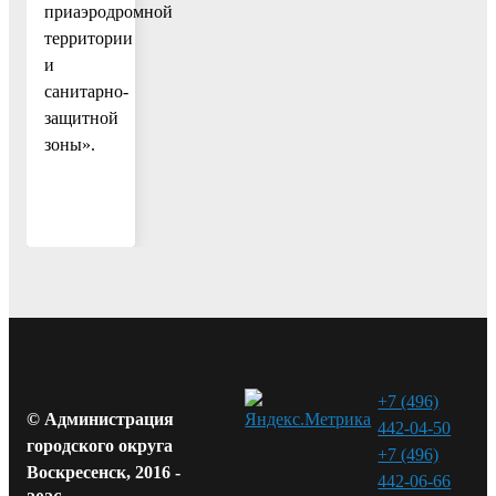
приаэродромной
территории
и
санитарно-
защитной
зоны».
+7 (496)
© Администрация
442-04-50
городского округа
+7 (496)
Воскресенск, 2016 -
442-06-66