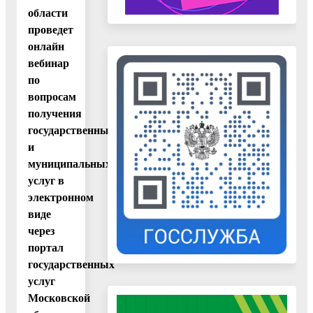
области
проведет
онлайн
вебинар
по
вопросам
получения
государственных
и
муниципальных
услуг в
электронном
виде
через
портал
государственных
услуг
Московской