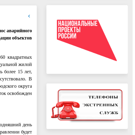
нос аварийного
дации объектов
 60 квадратных
дуальной жилой
 более 15 лет,
сутствовало. В
одского округа
ток освобожден
годняшний день
правлении будет