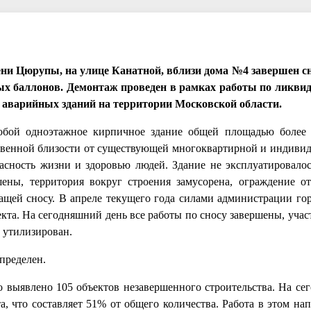
мени Цюрупы, на улице Канатной, вблизи дома №4 завершен с
ых баллонов. Демонтаж проведен в рамках работы по ликви
е аварийных зданий на территории Московской области.
обой одноэтажное кирпичное здание общей площадью более
ственной близости от существующей многоквартирной и индиви
асность жизни и здоровью людей. Здание не эксплуатировалось
ны, территория вокруг строения замусорена, ограждение от
ащей сносу. В апреле текущего года силами администрации гор
кта. На сегодняшний день все работы по сносу завершены, учас
 утилизирован.
пределен.
о выявлено 105 объектов незавершенного строительства. На се
а, что составляет 51% от общего количества. Работа в этом на