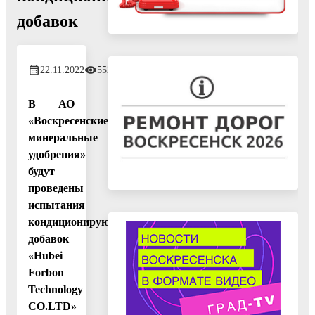
добавок
22.11.2022
552
В АО
«Воскресенские
минеральные
удобрения»
будут
проведены
испытания
кондиционирующих
добавок
«Hubei
Forbon
Technology
CO.LTD»