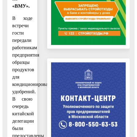
«ВМУ».
В ходе
встречи
гости
передали
работникам
предприятия
образцы
продуктов
для
кондиционирования
удобрений.
В свою
очередь
китайской
делегации
были
предоставлены