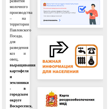
развития
молочного
производства
– на
территории
Павловского
Посада,
для
разведения
коз и
овец,
выращивания
картофеля
и
земляники
- в
городском
округе
Воскресенск
,