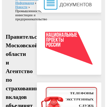
Информация
Новости
Промышленность,
инвестиции и
предпринимательство
Правительство
Московской
области
и
Агентство
по
страхованию
вкладов
объединят