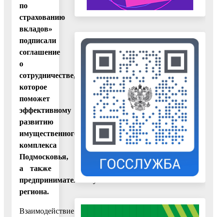
по
страхованию
вкладов»
подписали
соглашение
о
сотрудничестве,
которое
поможет
эффективному
развитию
имущественного
комплекса
Подмосковья,
а также
предпринимательству
региона.
Взаимодействие