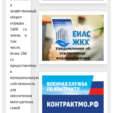
в
хозяйственный
оборот
порядка
5400 га
земли, в
том
числе,
более 260
га
предоставлены
в
муниципальную
собственность
для
обеспечения
многодетных
семей