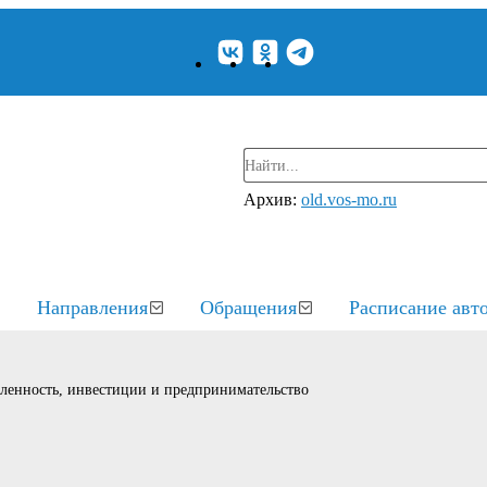
Архив:
old.vos-mo.ru
Направления
Обращения
Расписание авт
енность, инвестиции и предпринимательство