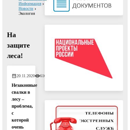
Информация
Новости
Экология
На
защите
леса!
20.11.2020
616
Незаконные
свалки в
лесу –
проблема,
с
которой
очень