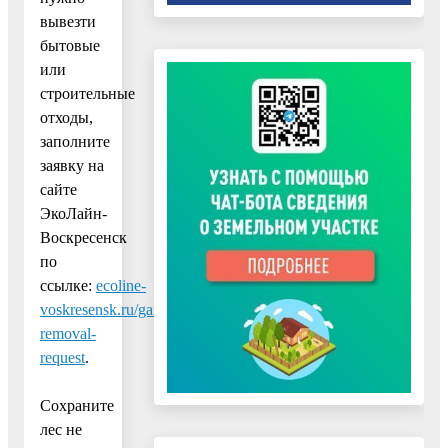
вывезти
бытовые
или
строительные
отходы,
заполните
заявку на
сайте
ЭкоЛайн-
Воскресенск
по
ссылке:
ecoline-
voskresensk.ru/garbage-
removal-
request
.
Сохраните
лес не