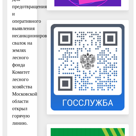
предотвращения
и
оперативного
выявления
несанкционированных
свалок на
землях
лесного
фонда
Комитет
лесного
хозяйства
Московской
области
открыл
горячую
линию.