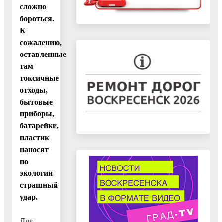
сложно
бороться.
К
сожалению,
оставленные
там
токсичные
отходы,
бытовые
приборы,
батарейки,
пластик
наносят
по
экологии
страшный
удар.
Для