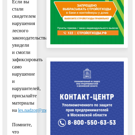
Если вы
стали
свидетелем
нарушения
лесного
законодательства,
увидели
и смогли
зафиксировать
само
нарушение
и
нарушителей,
присылайте
материалы
на
les.nadzor@mosreg.ru
.
Помните,
что