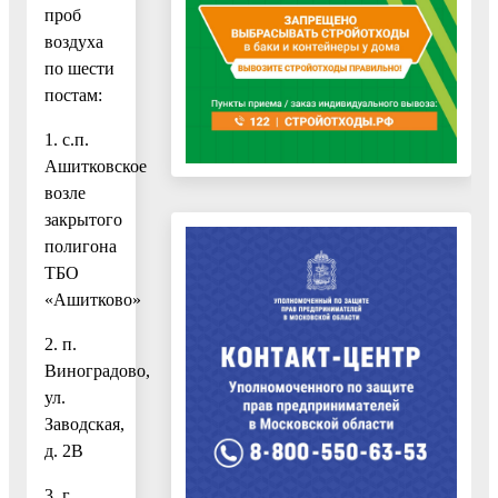
проб
воздуха
по шести
постам:
1. с.п.
Ашитковское
возле
закрытого
полигона
ТБО
«Ашитково»
2. п.
Виноградово,
ул.
Заводская,
д. 2В
3. г.