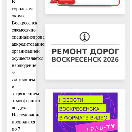
В
городском
округе
Воскресенск
ежемесячно
специализированной
аккредитованной
организацией
осуществляется
наблюдение
за
состоянием
и
загрязнением
атмосферного
воздуха.
Исследование
проводится
по 7