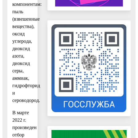
компонентам:
пыль
(взвешенные
вещества),
оксид
углерода,
диоксид
азота,
диоксид
серы,
аммиак,
гидрофторид
и
сероводород.
В марте
2022 г.
произведен
отбор