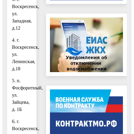
Воскресенск,
ул.
Западная,
д.12
4. г.
Воскресенск,
ул.
Ленинская,
д.18
5. п.
Фосфоритный,
ул.
Зайцева,
д. 1Б
6. г.
Воскресенск,