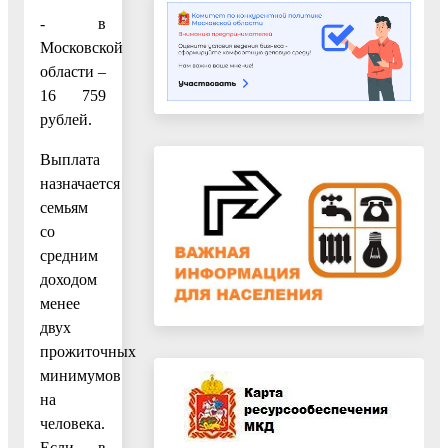
- в
Московской
области –
16 759
рублей.
Выплата
назначается
семьям
со
средним
доходом
менее
двух
прожиточных
минимумов
на
человека.
Если в