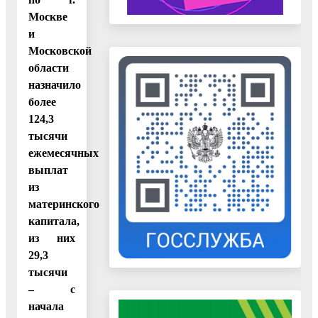
Москве
и
Московской
области
назначило
более
124,3
тысячи
ежемесячных
выплат
из
материнского
капитала,
из них
29,3
тысячи
– с
начала