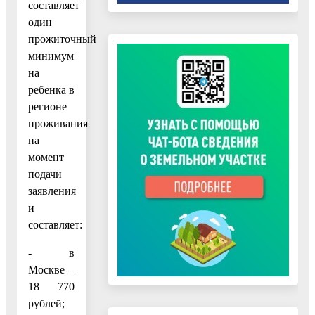
составляет
один
прожиточный
минимум
на
ребенка в
регионе
проживания
на
момент
подачи
заявления
и
составляет:
- в
Москве –
18 770
рублей;