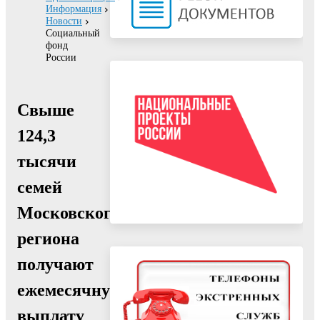
Информация
Новости
Социальный
фонд
России
Свыше
124,3
тысячи
семей
Московского
региона
получают
ежемесячную
выплату