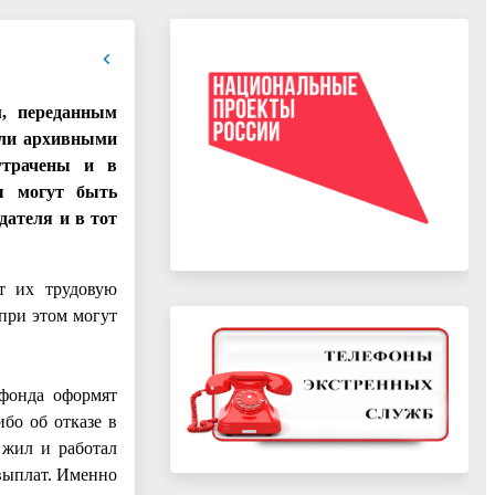
м, переданным
или архивными
утрачены и в
ы могут быть
дателя и в тот
т их трудовую
 при этом могут
 фонда оформят
бо об отказе в
 жил и работал
выплат. Именно