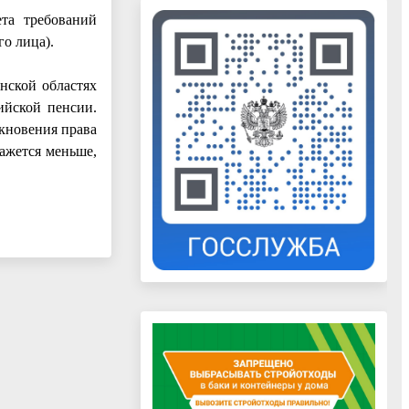
та требований
о лица).
нской областях
ийской пенсии.
икновения права
кажется меньше,