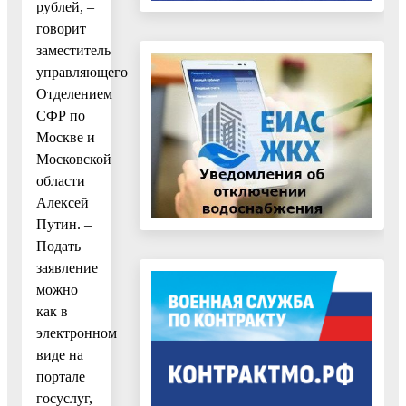
рублей, –
говорит
заместитель
управляющего
Отделением
СФР по
Москве и
Московской
области
Алексей
Путин. –
Подать
заявление
можно
как в
электронном
виде на
портале
госуслуг,